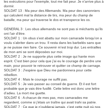
les exécutions pour l'exemple, tout me fait peur. Je n'arrive plus à
dormir.
SOLDAT 13 : Ma peur des Allemands. Ma peur des canonniers
qui calculent mal la distance de tirs, ma peur du champ de
bataille, ma peur qui traverse le dos et transperce les os.
GENERAL 3 : Les obus allemands ne sont pas si méchants qu'ils
ont l'air d'être.
SOLDAT 1 : Un obus s'est abattu sur mon camarade lorsqu'on a
voulu s'abriter dans un trou. Il resta dans les barbelés sans que
je ne puisse rien faire. Ce souvenir m'est trop dur. Les entrailles
de mon ami se sont déposées sur moi.
SOLDAT 2 : Je ne supporte plus cette image qui hante mon
esprit. C'est bien pour cela que j'ai eu le courage de perdre une
main, pour pouvoir te retrouver et quitter ce champ de carnage.
SOLDAT 3 : J'espère que Dieu me pardonnera pour cette
rébellion.
SOLDAT 4 : Mais le courage ne suffit pas.
SOLDAT 5 : Je vais passer au conseil de guerre. Et il est fort
probable que je vais être fusillé. Cette lettre est donc une lettre
d'adieu. La mort me guette.
SOLDAT 6 : A chacun de mes pas, mes camarades me
regardent, comme si j'étais un traître qui avait trahi sa patrie.
SOLDAT 7 : Ce que je n'oublierai jamais, c'est cette nuit où nos