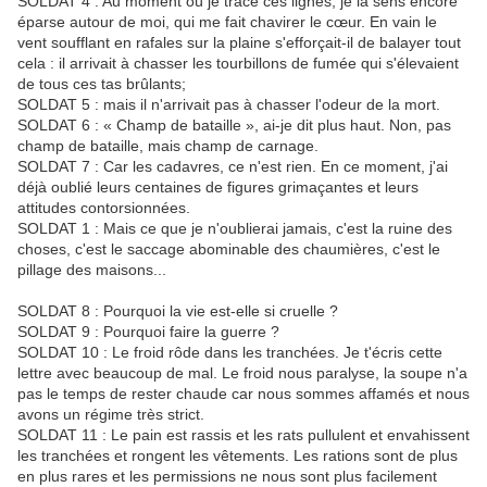
SOLDAT 4 : Au moment où je trace ces lignes, je la sens encore
éparse autour de moi, qui me fait chavirer le cœur. En vain le
vent soufflant en rafales sur la plaine s'efforçait-il de balayer tout
cela : il arrivait à chasser les tourbillons de fumée qui s'élevaient
de tous ces tas brûlants;
SOLDAT 5 : mais il n'arrivait pas à chasser l'odeur de la mort.
SOLDAT 6 : « Champ de bataille », ai-je dit plus haut. Non, pas
champ de bataille, mais champ de carnage.
SOLDAT 7 : Car les cadavres, ce n'est rien. En ce moment, j'ai
déjà oublié leurs centaines de figures grimaçantes et leurs
attitudes contorsionnées.
SOLDAT 1 : Mais ce que je n'oublierai jamais, c'est la ruine des
choses, c'est le saccage abominable des chaumières, c'est le
pillage des maisons...
SOLDAT 8 : Pourquoi la vie est-elle si cruelle ?
SOLDAT 9 : Pourquoi faire la guerre ?
SOLDAT 10 : Le froid rôde dans les tranchées. Je t'écris cette
lettre avec beaucoup de mal. Le froid nous paralyse, la soupe n'a
pas le temps de rester chaude car nous sommes affamés et nous
avons un régime très strict.
SOLDAT 11 : Le pain est rassis et les rats pullulent et envahissent
les tranchées et rongent les vêtements. Les rations sont de plus
en plus rares et les permissions ne nous sont plus facilement