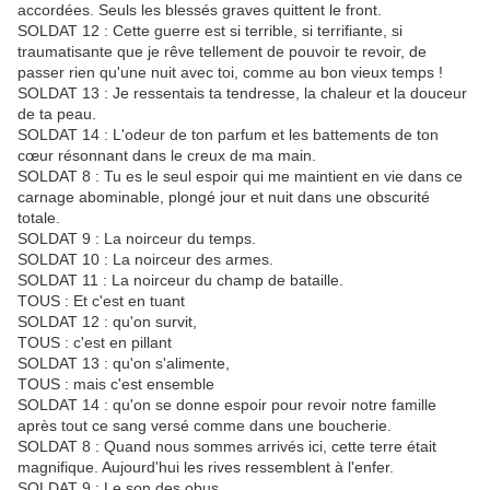
accordées. Seuls les blessés graves quittent le front.
SOLDAT 12 : Cette guerre est si terrible, si terrifiante, si
traumatisante que je rêve tellement de pouvoir te revoir, de
passer rien qu'une nuit avec toi, comme au bon vieux temps !
SOLDAT 13 : Je ressentais ta tendresse, la chaleur et la douceur
de ta peau.
SOLDAT 14 : L'odeur de ton parfum et les battements de ton
cœur résonnant dans le creux de ma main.
SOLDAT 8 : Tu es le seul espoir qui me maintient en vie dans ce
carnage abominable, plongé jour et nuit dans une obscurité
totale.
SOLDAT 9 : La noirceur du temps.
SOLDAT 10 : La noirceur des armes.
SOLDAT 11 : La noirceur du champ de bataille.
TOUS : Et c'est en tuant
SOLDAT 12 : qu'on survit,
TOUS : c'est en pillant
SOLDAT 13 : qu'on s'alimente,
TOUS : mais c'est ensemble
SOLDAT 14 : qu'on se donne espoir pour revoir notre famille
après tout ce sang versé comme dans une boucherie.
SOLDAT 8 : Quand nous sommes arrivés ici, cette terre était
magnifique. Aujourd'hui les rives ressemblent à l'enfer.
SOLDAT 9 : Le son des obus,