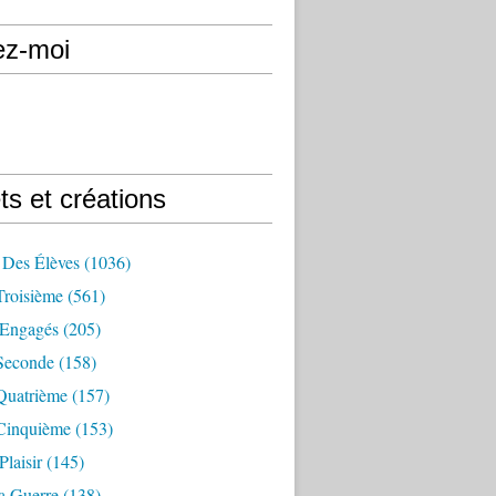
ez-moi
ts et créations
 Des Élèves
(1036)
Troisième
(561)
Engagés
(205)
Seconde
(158)
Quatrième
(157)
Cinquième
(153)
Plaisir
(145)
a Guerre
(138)