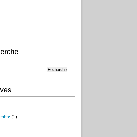
erche
ives
embre
(1)