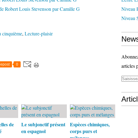
Niveau 
Niveau 
u cinquième
,
Lecture-plaisir
News
Abonnez-
epost
0
articles 
Artic
elles de
Le subjonctif présent
Espèces chimiques,
é
en espagnol
corps purs et
mélanges