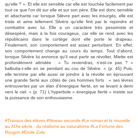
qu'elle ? ». Et elle est sensible car elle est touchée facilement par
tout ce que l'on dit sur elle et sur son père. Elle est donc sensible
et attachante car lorsque Silèvre part avec les insurgés, elle est
triste et aime tellement Silvère qu'elle finit par le rejoindre et
combattre avec lui. Elle a un caractère très pessimiste et
désespéré, mais à la fois courageux, car elle se rend avec les
républicains dans le cortège dont elle porte le drapeau.
Finalement, son comportement est assez perturbant. En effet,
son comportement change au cours du temps. Tout d'abord,
lorsque Silvère lui annonce qu'il veut partir se révolter, Miette est
profondément attristée : « Tu reviendras, n'est-ce pas ? »
balbutia-t-elle en se pendant au cou de Silvère. » (p. 45) Puis,
elle termine par elle aussi se joindre à la révolte en éprouvant
une grande fierté aux côtés de ces hommes forts : « ses lèvres
entrouvertes par un élan d'énergique fierté, en se levant à demi
vers le ciel. » (p. 71) L'hyperbole « énergique fierté » insiste sur
la puissance de son enthousiasme.
#Travaux des élèves
#Niveau seconde
#Le roman et la nouvelle
au XIXe siècle : du réalisme au naturalisme
#La Fortune des
Rougon
#Emile Zola