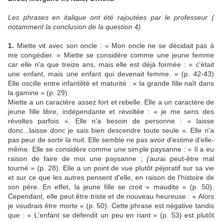
Les phrases en italique ont été rajoutées par le professeur (
notamment la conclusion de la question 4).
1.
Miette vit avec son oncle : « Mon oncle ne se décidait pas à
me congédier. » Miette se considère comme une jeune femme
car elle n'a que treize ans, mais elle est déjà formée : « c'était
une enfant, mais une enfant qui devenait femme. » (p. 42-43)
Elle oscille entre infantilité et maturité : « la grande fille naît dans
la gamine » (p. 29).
Miette a un caractère assez fort et rebelle. Elle a un caractère de
jeune fille libre, indépendante et révoltée : « je me sens des
révoltes parfois ». Elle n'a besoin de personne : « laisse
donc...laisse donc je sais bien descendre toute seule ». Elle n'a
pas peur de sortir la nuit. Elle semble ne pas avoir d'estime d'elle-
même. Elle se considère comme une simple paysanne : « Il a eu
raison de faire de moi une paysanne ; j'aurai peut-être mal
tourné » (p. 28). Elle a un point de vue plutôt péjoratif sur sa vie
et sur ce que les autres pensent d'elle, en raison de l'histoire de
son père. En effet, la jeune fille se croit « maudite » (p. 50).
Cependant, elle peut être triste et de nouveau heureuse : « Alors
je voudrais être morte » (p. 50). Cette phrase est négative tandis
que : « L'enfant se défendit un peu en riant » (p. 53) est plutôt