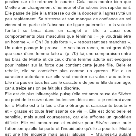
positive car elle retrouve le sourire. Cela nous montre bien que
Miette a un changement d'humeur et d'émotions très rapidement.
Elle passe de joie à la tristesse ou de la douceur à l'agressivité un
peu rapidement. Sa tristesse et son manque de confiance en soi
viennent en partie de l'absence de figure paternelle : « la voix de
l'enfant se brisa dans un sanglot ». Elle a aussi des
comportements plus masculins que féminins : « je voudrais être
un homme », « Oh ! Je suis forte », « retroussant ses manches ».
Un autre pasage le prouve : « ses bras ronds, aussi gros déjà
que ceux d'une femme faite ». (p. 70) Ici, une comparaison entre
les bras de Miette et de ceux d'une femme adulte est évoquée
pour insister sur la force que contient cette jeune fille. Belle et
rebelle, elle se considère plus comme un garçon. Elle a un
caractère autoritaire car elle veut montrer sa valeur aux autres.
Elle n'a pas en tous les cas le caractère de jeune fille de son âge,
car à treize ans on se fait plus discrète.
Elle est de plus influençable puisqu'elle est amoureuse de Silvère
au point de le suivre dans toutes ses décisions : « je resterai avec
toi. » Miette est à la fois « d'une étrange et saisissante beauté »
et « grasse et toute frémissante de vie ». Elle est donc belle et
sensible, mais aussi courageuse, car elle affronte un quotidien
difficile. Elle est amoureuse et craintive pour Silvère avec toute
l'attention qu'elle lui porte et l'inquiétude qu'elle a pour lui. Miette
est une fille inquiète mais aussi jalouse : « M'aimes-tu autant