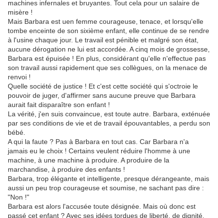
machines infernales et bruyantes. Tout cela pour un salaire de
misère !
Mais Barbara est uen femme courageuse, tenace, et lorsqu'elle
tombe enceinte de son sixième enfant, elle continue de se rendre
à l'usine chaque jour. Le travail est pénible et malgré son état,
aucune dérogation ne lui est accordée. A cinq mois de grossesse,
Barbara est épuisée ! En plus, considérant qu'elle n'effectue pas
son travail aussi rapidement que ses collègues, on la menace de
renvoi !
Quelle société de justice ! Et c'est cette société qui s'octroie le
pouvoir de juger, d'affirmer sans aucune preuve que Barbara
aurait fait disparaître son enfant !
La vérité, j'en suis convaincue, est toute autre. Barbara, exténuée
par ses conditions de vie et de travail épouvantables, a perdu son
bébé.
A qui la faute ? Pas à Barbara en tout cas. Car Barbara n'a
jamais eu le choix ! Certains veulent réduire l'homme à une
machine, à une machine à produire. A produire de la
marchandise, à produire des enfants !
Barbara, trop élégante et intelligente, presque dérangeante, mais
aussi un peu trop courageuse et soumise, ne sachant pas dire :
"Non !"
Barbara est alors l'accusée toute désignée. Mais où donc est
passé cet enfant ? Avec ses idées tordues de liberté, de dignité,