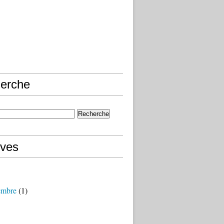
erche
ives
embre
(1)