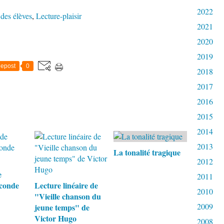
2022
des élèves
,
Lecture-plaisir
2021
2020
2019
epost
0
2018
2017
2016
2015
2014
2013
La tonalité tragique
2012
e
2011
econde
Lecture linéaire de
2010
"Vieille chanson du
2009
jeune temps" de
Victor Hugo
2008