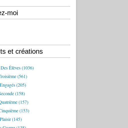
ez-moi
ts et créations
 Des Élèves
(1036)
Troisième
(561)
Engagés
(205)
Seconde
(158)
Quatrième
(157)
Cinquième
(153)
Plaisir
(145)
a Guerre
(138)