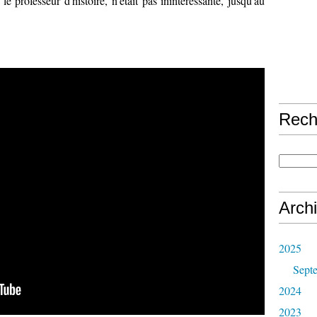
 professeur d'histoire, n'était pas inintéressante, jusqu'au
Rech
Arch
2025
Sept
2024
2023