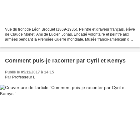
Vue du front de Léon Broquet (1869-1935). Peintre et graveur français, élève
de Claude Monet. Ami de Lucien Jonas. Engagé volontaire et peintre aux
armées pendant la Première Guerre mondiale. Musée franco-américain du
château de Blérancourt, Aisne, France....
Comment puis-je raconter par Cyril et Kemys
Publié le 05/11/2017 à 14:15
Par
Professeur L