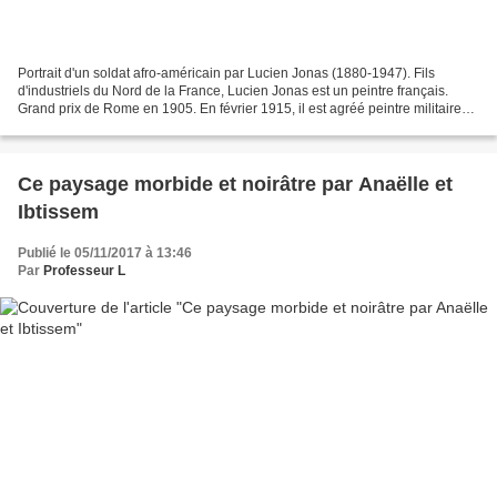
Portrait d'un soldat afro-américain par Lucien Jonas (1880-1947). Fils
d'industriels du Nord de la France, Lucien Jonas est un peintre français.
Grand prix de Rome en 1905. En février 1915, il est agréé peintre militaire
attaché au Musée de l'Armée. Il...
Ce paysage morbide et noirâtre par Anaëlle et
Ibtissem
Publié le 05/11/2017 à 13:46
Par
Professeur L