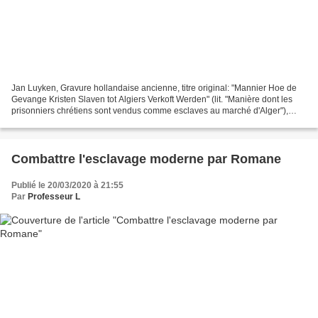
Jan Luyken, Gravure hollandaise ancienne, titre original: "Mannier Hoe de
Gevange Kristen Slaven tot Algiers Verkoft Werden" (lit. "Manière dont les
prisonniers chrétiens sont vendus comme esclaves au marché d'Alger"),
1684, Amsterdam Historic Museum. Malgré...
Combattre l'esclavage moderne par Romane
Publié le 20/03/2020 à 21:55
Par
Professeur L