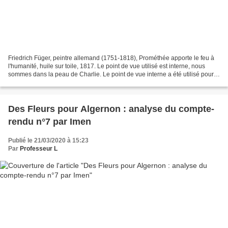
Friedrich Füger, peintre allemand (1751-1818), Prométhée apporte le feu à
l'humanité, huile sur toile, 1817. Le point de vue utilisé est interne, nous
sommes dans la peau de Charlie. Le point de vue interne a été utilisé pour
créer un lien entre le narrateur...
Des Fleurs pour Algernon : analyse du compte-
rendu n°7 par Imen
Publié le 21/03/2020 à 15:23
Par
Professeur L