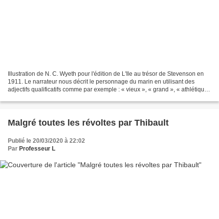
Illustration de N. C. Wyeth pour l'édition de L'Ile au trésor de Stevenson en
1911. Le narrateur nous décrit le personnage du marin en utilisant des
adjectifs qualificatifs comme par exemple : « vieux », « grand », « athlétique
», mains « énormes »,...
Malgré toutes les révoltes par Thibault
Publié le 20/03/2020 à 22:02
Par
Professeur L