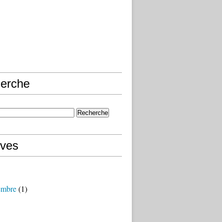
erche
ives
embre
(1)