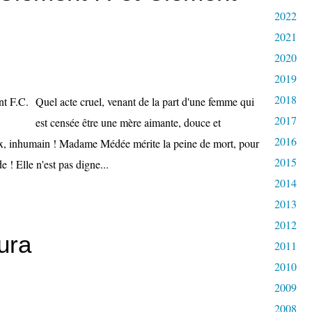
2022
2021
2020
2019
2018
Quel acte cruel, venant de la part d'une femme qui
2017
est censée être une mère aimante, douce et
2016
eux, inhumain ! Madame Médée mérite la peine de mort, pour
2015
e ! Elle n'est pas digne...
2014
2013
2012
ura
2011
2010
2009
2008