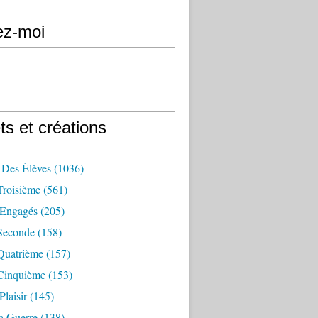
ez-moi
ts et créations
 Des Élèves
(1036)
Troisième
(561)
Engagés
(205)
Seconde
(158)
Quatrième
(157)
Cinquième
(153)
Plaisir
(145)
a Guerre
(138)