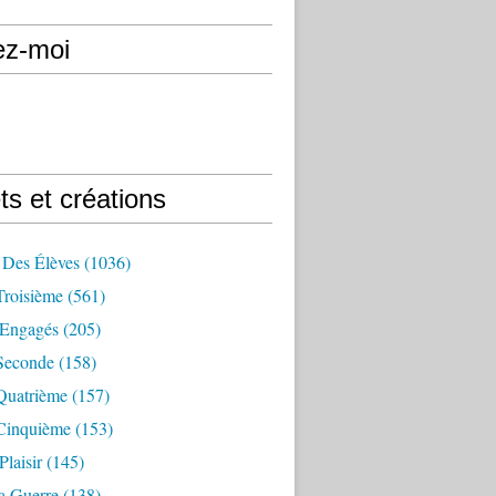
ez-moi
ts et créations
 Des Élèves
(1036)
Troisième
(561)
Engagés
(205)
Seconde
(158)
Quatrième
(157)
Cinquième
(153)
Plaisir
(145)
a Guerre
(138)