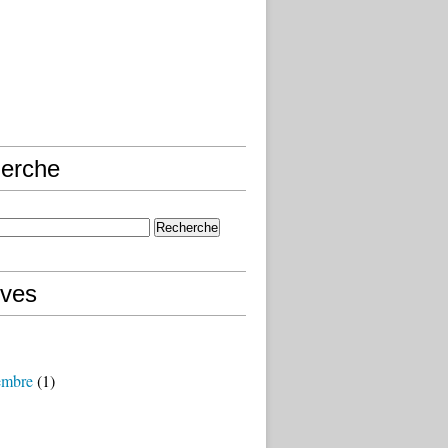
erche
ives
embre
(1)