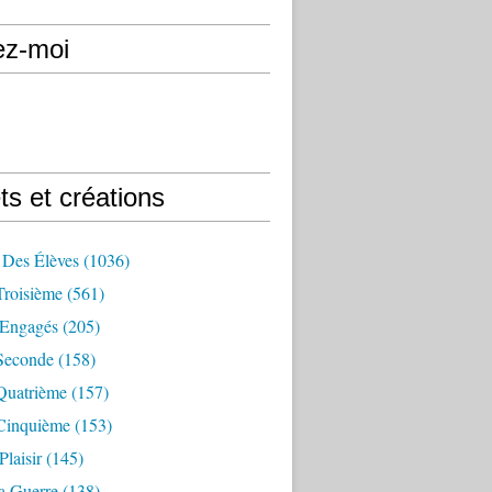
ez-moi
ts et créations
 Des Élèves
(1036)
Troisième
(561)
Engagés
(205)
Seconde
(158)
Quatrième
(157)
Cinquième
(153)
Plaisir
(145)
a Guerre
(138)