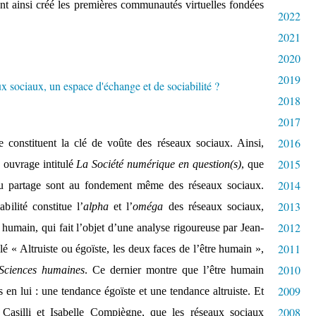
nt ainsi créé les premières communautés virtuelles fondées
2022
2021
2020
2019
2018
2017
2016
e constituent la clé de voûte des réseaux sociaux. Ainsi,
2015
 ouvrage intitulé
La Société numérique en question(s)
, que
2014
 du partage sont au fondement même des réseaux sociaux.
2013
bilité constitue l’
alpha
et l’
oméga
des réseaux sociaux,
2012
 humain, qui fait l’objet d’une analyse rigoureuse par Jean-
2011
ulé « Altruiste ou égoïste, les deux faces de l’être humain »,
2010
Sciences humaines
. Ce dernier montre que l’être humain
2009
 en lui : une tendance égoïste et une tendance altruiste. Et
2008
 Casilli et Isabelle Compiègne, que les réseaux sociaux