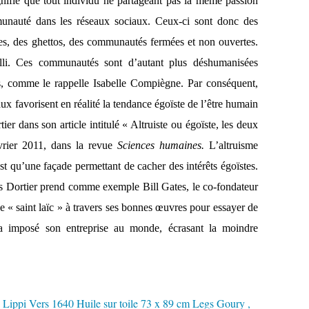
gnifie que tout individu ne partageant pas la même passion
nauté dans les réseaux sociaux. Ceux-ci sont donc des
ses, des ghettos, des communautés fermées et non ouvertes.
lli. Ces communautés sont d’autant plus déshumanisées
ls, comme le rappelle Isabelle Compiègne. Par conséquent,
aux favorisent en réalité la tendance égoïste de l’être humain
er dans son article intitulé « Altruiste ou égoïste, les deux
vrier 2011, dans la revue
Sciences humaines.
L’altruisme
st qu’une façade permettant de cacher des intérêts égoïstes.
is Dortier prend comme exemple Bill Gates, le co-fondateur
e « saint laïc » à travers ses bonnes œuvres pour essayer de
l a imposé son entreprise au monde, écrasant la moindre