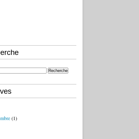
erche
ives
embre
(1)