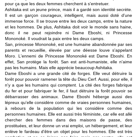
pour ça que les deux femmes cherchent à s'entretuer.
Ashitaka est un jeune prince, mais il a gardé son identité secrète.
Il est un garçon courageux, intelligent, mais aussi doté d'une
immense force. Il se trouve entre les deux camps, entre la nature
et les hommes. De plus, Ashitaka doit voir le monde sans haine,
donc il ne peut rejoindre ni Dame Eboshi, ni Princesse
Mononoké. Il voudrait la paix entre les deux camps.
San, princesse Mononoké, est une humaine abandonnée par ses
parents et recueillie, élevée par
une déesse louve s'appelant
Moro. L'ennemi de Princesse Mononoké est Dame Eboshi. En
effet, San protège la forêt. San est anti-humaniste, elle n'aime
pas les humains. Mais elle apprécie beaucoup Ashitaka.
Dame Eboshi a une grande cité de forges. Elle veut détruire la
forêt pour pouvoir ramener la tête du Dieu Cerf. Aussi, pour elle, il
n'y a que les humains qui comptent. La cité des forges fabrique
du fer et pour fabriquer le fer, il faut détruire la forêt pouvoir se
débarrasser des animaux. Dame Eboshi héberge aussi des
lépreux qu'elle considère comme de vraies personnes humaines,
à rebours de la population qui les considère comme des
personnes humaines. Elle est aussi très féministe, car elle est allé
chercher des femmes dans des maisons de passe, des
prostituées, et leur donne un vrai emploi, un hébergement, et leur
enlève le fardeau d'être un objet pour les hommes. Elle est très