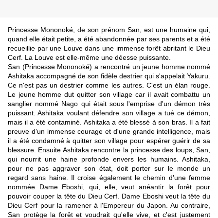
Princesse Mononoké, de son prénom San, est une humaine qui,
quand elle était petite, a été abandonnée par ses parents et a été
recueillie par une Louve dans une immense forêt abritant le Dieu
Cerf. La Louve est elle-même une déesse puissante.
San (Princesse Mononoké) a rencontré un jeune homme nommé
Ashitaka accompagné de son fidèle destrier qui s'appelait Yakuru.
Ce n'est pas un destrier comme les autres. C'est un élan rouge.
Le jeune homme dut quitter son village car il avait combattu un
sanglier nommé Nago qui était sous l'emprise d'un démon très
puissant. Ashitaka voulant défendre son village a tué ce démon,
mais il a été contaminé. Ashitaka a été blessé à son bras. Il a fait
preuve d'un immense courage et d'une grande intelligence, mais
il a été condamné à quitter son village pour espérer guérir de sa
blessure. Ensuite Ashitaka rencontre la princesse des loups, San,
qui nourrit une haine profonde envers les humains. Ashitaka,
pour ne pas aggraver son état, doit porter sur le monde un
regard sans haine. Il croise également le chemin d'une femme
nommée Dame Eboshi, qui, elle, veut anéantir la forêt pour
pouvoir couper la tête du Dieu Cerf. Dame Eboshi veut la tête du
Dieu Cerf pour la ramener à l'Empereur du Japon. Au contraire,
San protège la forêt et voudrait qu'elle vive, et c'est justement