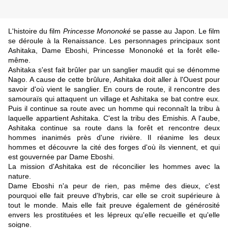
L'histoire du film
Princesse Mononoké
se passe au Japon. Le film
se déroule à la Renaissance. Les personnages principaux sont
Ashitaka, Dame Eboshi, Princesse Mononoké et la forêt elle-
même.
Ashitaka s'est fait brûler par un sanglier maudit qui se dénomme
Nago. A cause de cette brûlure, Ashitaka doit aller à l'Ouest pour
savoir d'où vient le sanglier. En cours de route, il rencontre des
samouraïs qui attaquent un village et Ashitaka se bat contre eux.
Puis il continue sa route avec un homme qui reconnaît la tribu à
laquelle appartient Ashitaka. C'est la tribu des Emishis. A l'aube,
Ashitaka continue sa route dans la forêt et rencontre deux
hommes inanimés près d'une rivière. Il réanime les deux
hommes et découvre la cité des forges d'où ils viennent, et qui
est gouvernée par Dame Eboshi.
La mission d'Ashitaka
est de réconcilier les hommes avec la
nature.
Dame Eboshi n'a peur de rien, pas même des dieux, c'est
pourquoi elle fait preuve d'hybris, car elle se croit supérieure à
tout le monde. Mais elle fait preuve également de générosité
envers les prostituées et les lépreux qu'elle recueille et qu'elle
soigne.