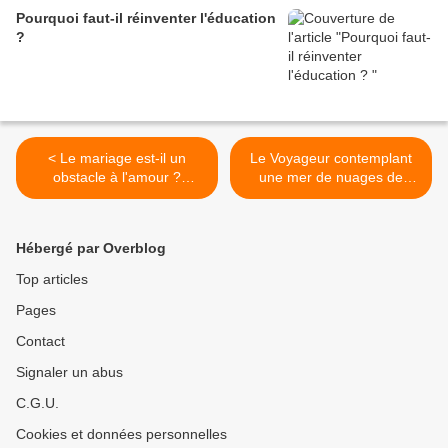
Pourquoi faut-il réinventer l'éducation
?
< Le mariage est-il un
Le Voyageur contemplant
obstacle à l'amour ?
une mer de nuages de
Réponse grâce à
Caspar David Friedrich >
l'Amphitryon de Molière,
acte I scène 3.
Hébergé par Overblog
Top articles
Pages
Contact
Signaler un abus
C.G.U.
Cookies et données personnelles