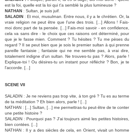
est la foi, quelle est la loi qui t'a semblé la plus lumineuse ?
NATHAN
: Sultan, je suis juif.
SALADIN
: Et moi, musulman. Entre nous, il y a le chrétien. Or, la
vraie religion ne peut être que l'une des trois. [...] Allons ! Fais-
moi donc part de ta pensée. [...] Fais-moi savoir - en confidence,
cela va sans dire - le choix que ces raisons ont déterminé, pour
que je le fasse mien. Comment ? Tu hésites ? Tu me pèses du
regard ? Il se peut bien que je sois le premier sultan à qui prenne
pareille fantaisie ; fantaisie qui ne me semble pas, à vrai dire,
totalement indigne d'un sultan. Ne trouves-tu pas ? Alors, parle !
Explique-toi ! Ou désires-tu un instant pour réfléchir ? Bon, je te
l'accorde. [...]
SCENE VII
SALADIN : Je ne reviens pas trop vite, à ton gré ? Tu es au terme
de ta méditation ? Eh bien alors, parle ! [...]
NATHAN : [...] Sultan, [...] me permettras-tu peut-être de te conter
une petite histoire ?
SALADIN : Pourquoi pas ? J'ai toujours aimé les petites histoires,
bien contées. [...]
NATHAN : Il y a des siècles de cela, en Orient, vivait un homme