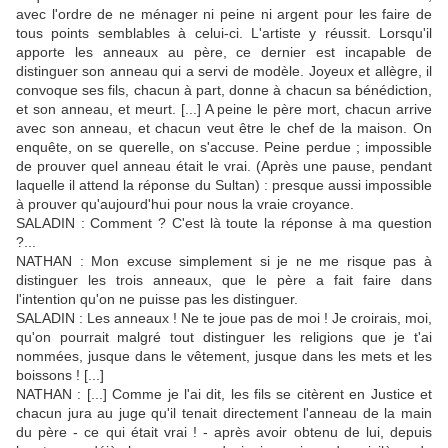
avec l'ordre de ne ménager ni peine ni argent pour les faire de
tous points semblables à celui-ci. L'artiste y réussit. Lorsqu'il
apporte les anneaux au père, ce dernier est incapable de
distinguer son anneau qui a servi de modèle. Joyeux et allègre, il
convoque ses fils, chacun à part, donne à chacun sa bénédiction,
et son anneau, et meurt. [...] A peine le père mort, chacun arrive
avec son anneau, et chacun veut être le chef de la maison. On
enquête, on se querelle, on s'accuse. Peine perdue ; impossible
de prouver quel anneau était le vrai. (Après une pause, pendant
laquelle il attend la réponse du Sultan) : presque aussi impossible
à prouver qu'aujourd'hui pour nous la vraie croyance.
SALADIN : Comment ? C'est là toute la réponse à ma question
?...
NATHAN : Mon excuse simplement si je ne me risque pas à
distinguer les trois anneaux, que le père a fait faire dans
l'intention qu'on ne puisse pas les distinguer.
SALADIN : Les anneaux ! Ne te joue pas de moi ! Je croirais, moi,
qu'on pourrait malgré tout distinguer les religions que je t'ai
nommées, jusque dans le vêtement, jusque dans les mets et les
boissons ! [...]
NATHAN : [...] Comme je l'ai dit, les fils se citèrent en Justice et
chacun jura au juge qu'il tenait directement l'anneau de la main
du père - ce qui était vrai ! - après avoir obtenu de lui, depuis