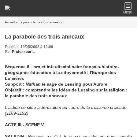
MENU
Accueil
» La parabole des trois anneaux
La parabole des trois anneaux
Publié le 19/05/2008 à 19:09
Par
Professeur L
Séquence 6 : projet interdisciplinaire français-histoire-
géographie-éducation à la citoyenneté : l'Europe des
Lumières
Support :
Nathan le sage
de Lessing pour Aurore
Objectif : comprendre les idées de Lessing sur la religion :
la parabole des trois anneaux
L'action se situe à Jérusalem au cours de la troisième croisade
(1189-1192)
ACTE III - SCENE V
SALADIN :
Puisque, paraît-il, tu es si sage, dis-moi donc : quelle