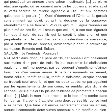
qui possédait un anneau d'une valeur inestimable [...] La pierre
était une opale, où se jouaient mille belles couleurs, et elle avait
la vertu secrète de rendre agréable à Dieu et aux hommes
quiconque la portait. [...] Quoi d'étonnant si l'Oriental la gardait
constamment au doigt, et prit la décision de la conserver
éternellement à sa famille ? Voici ce qu'il fit. Il légua l'anneau au
plus aimé de ces fils, et il statua que celui-ci, à son tour léguerait
l'anneau à celui de ses fils qui lui serait le plus cher, et que
perpétuellement le plus cher, sans considération de naissance,
par la seule vertu de l'anneau, deviendrait le chef, le premier de
sa maison. Entends-moi, Sultan.
SALADIN : Je t'entends. Poursuis !
NATHAN : Ainsi donc, de père en fils, cet anneau vint finalement
aux mains d'un père de trois fils qui tous trois lui obéissaient
également, qu'il ne pouvait par conséquent s'empêcher d'aimer
tous trois d'un même amour. A certains moments seulement,
tantôt celui-ci, tantôt celui-là, tantôt le troisième, lorsque chacun
se trouvait seul avec lui et que les deux autres ne partageaient
pas les épanchements de son coeur, lui semblait plus digne de
l'anneau, qu'il eut alors la pieuse faiblesse de promettre à chacun
d'eux. [...] Mais la mort était proche, et le bon père tombe dans
l'embarras. Il a peine à attrister ainsi deux de ses fils, qui se fient
à sa parole. Que faire ? Il envoie secrètement chez un artisan,
auquel il commande deux autres anneaux sur le modèle du sien,