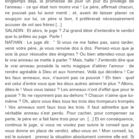
longtemps déjà, la promesse de jouir un jour du privilège de
l'anneau - ce qui était non moins vrai ! Le père, affirmait chacun,
ne pouvait pas lui avoir menti ; et, avant de laisser planer ce
soupçon sur lui, ce père si bon, il préférerait nécessairement
accuser de vol ses frères [...]
SALADIN : Et alors, le juge ? J'ai grand désir d'entendre le verdict
que tu prêtes au juge. Parle !
NATHAN : Le juge dit : " Si vous ne me faites pas, sans tarder,
venir votre père, je vous renvoie dos à dos. Pensez-vous que je
sois là pour résoudre des énigmes ? Ou bien attendez-vous que
le vrai anneau se mette à parler ? Mais, halte ! J'entends dire que
le vrai anneau possède la vertu magique d'attirer l'amour : de
rendre agréable à Dieu et aux hommes. Voilà qui décidera ! Car
les faux anneaux, eux, n'auront pas ce pouvoir ! Eh bien : quel
est celui d'entre vous que les deux autres aiment le plus ? Allons,
dites-le ! Vous vous taisez ? Les anneaux n'ont d'effet que pour le
passé ? Ils ne rayonnent pas au-dehors ? Chacun n'aime que lui-
même ? Oh, alors vous êtes tous les trois des trompeurs trompés
! Vos anneaux sont faux tous les trois. Il faut admettre que le
véritable anneau s'est perdu. Pour cacher, pour compenser sa
perte, le père en a fait faire trois pour un. [...] Et en conséquence,
continua le juge, si vous ne voulez pas suivre le conseil que je
vous donne en place de verdict, allez-vous en ! Mon conseil, lui,
est le suivant : prenez la situation absolument comme elle est. Si