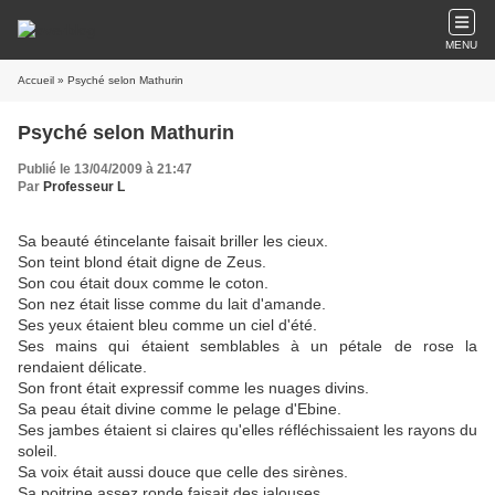
MENU
Accueil
» Psyché selon Mathurin
Psyché selon Mathurin
Publié le 13/04/2009 à 21:47
Par
Professeur L
Sa beauté étincelante faisait briller les cieux.
Son teint blond était digne de Zeus.
Son cou était doux comme le coton.
Son nez était lisse comme du lait d'amande.
Ses yeux étaient bleu comme un ciel d'été.
Ses mains qui étaient semblables à un pétale de rose la
rendaient délicate.
Son front était expressif comme les nuages divins.
Sa peau était divine comme le pelage d'Ebine.
Ses jambes étaient si claires qu'elles réfléchissaient les rayons du
soleil.
Sa voix était aussi douce que celle des sirènes.
Sa poitrine assez ronde faisait des jalouses.