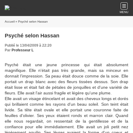
MENU
Accueil
» Psyché selon Hassan
Psyché selon Hassan
Publié le 13/04/2009 à 22:20
Par
Professeur L
Psyché était une jeune princesse qui était absolument
magnifique. Elle n'était pas très grande, mais sa minceur en
donnait l'impression. Sa peau était douce comme de la soie. Elle
portait un drap blanc avec des fleurs tissées dessus. Son drap
était lisse et était fait de pétales de jonquilles et d'une variété de
fleurs. Elle avait l'air aussi fragile et légère qu'une plume.
Elle avait un visage étincelant et avait des cheveux longs et dorés
qui brillaient comme les rayons d'un beau soleil. Son teint était
livide. Sa tête était ovale et elle portait une couronne faite de
feuilles d'olivier. Ses yeux étaient ronds et marron clair. Quand
elle nous regardait, on ressentait de la gentillesse et de la
confiance pour elle immédiatement. Elle avait un joli petit nez
légèrement aquilin. Ses lèvres avaient la forme d'un coeur et