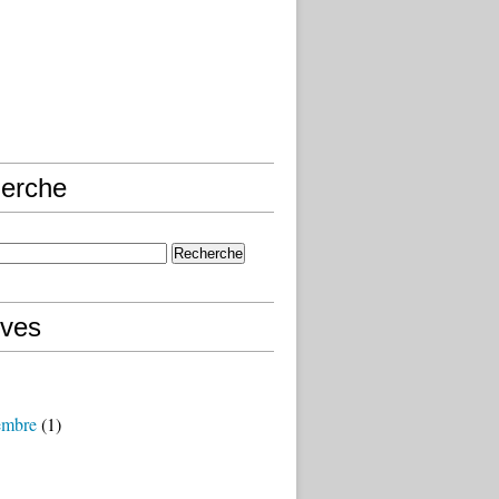
erche
ives
embre
(1)