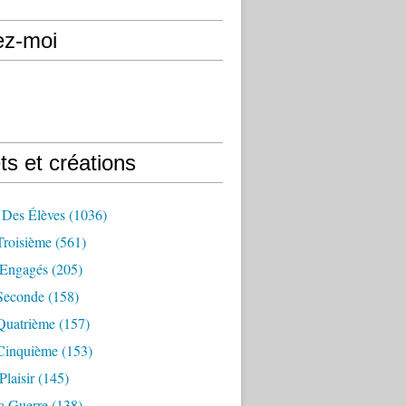
ez-moi
ts et créations
 Des Élèves
(1036)
Troisième
(561)
Engagés
(205)
Seconde
(158)
Quatrième
(157)
Cinquième
(153)
Plaisir
(145)
a Guerre
(138)