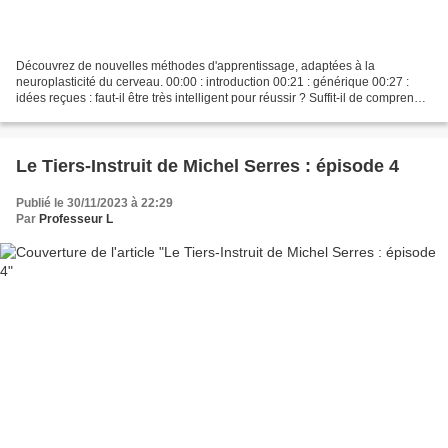
Découvrez de nouvelles méthodes d'apprentissage, adaptées à la
neuroplasticité du cerveau. 00:00 : introduction 00:21 : générique 00:27 :
idées reçues : faut-il être très intelligent pour réussir ? Suffit-il de comprendre
un cours pour le retenir ? 01:19...
Le Tiers-Instruit de Michel Serres : épisode 4
Publié le 30/11/2023 à 22:29
Par
Professeur L