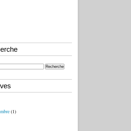
erche
ives
embre
(1)