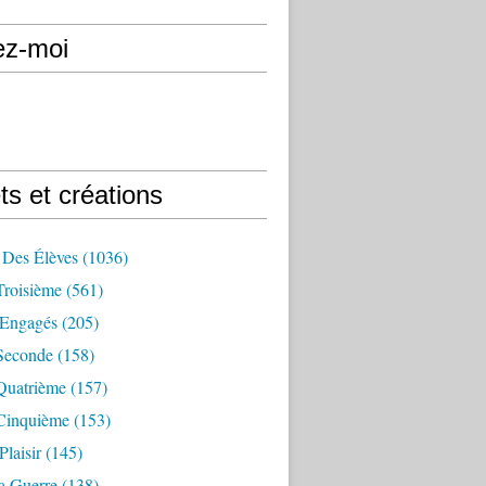
ez-moi
ts et créations
 Des Élèves
(1036)
Troisième
(561)
Engagés
(205)
Seconde
(158)
Quatrième
(157)
Cinquième
(153)
Plaisir
(145)
a Guerre
(138)