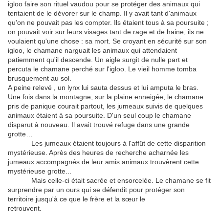
igloo faire son rituel vaudou pour se protéger des animaux qui
tentaient de le dévorer sur le champ. Il y avait tant d'animaux
qu'on ne pouvait pas les compter. Ils étaient tous à sa poursuite ;
on pouvait voir sur leurs visages tant de rage et de haine, ils ne
voulaient qu'une chose : sa mort. Se croyant en sécurité sur son
igloo, le chamane narguait les animaux qui attendaient
patiemment qu'il descende. Un aigle surgit de nulle part et
percuta le chamane perché sur l'igloo. Le vieil homme tomba
brusquement au sol.
A peine relevé , un lynx lui sauta dessus et lui amputa le bras.
Une fois dans la montagne, sur la plaine enneigée, le chamane
pris de panique courait partout, les jumeaux suivis de quelques
animaux étaient à sa poursuite. D'un seul coup le chamane
disparut à nouveau. Il avait trouvé refuge dans une grande
grotte…
Les jumeaux étaient toujours à l'affût de cette disparition
mystérieuse. Après des heures de recherche acharnée les
jumeaux accompagnés de leur amis animaux trouvèrent cette
mystérieuse grotte...
Mais celle-ci était sacrée et ensorcelée. Le chamane se fit
surprendre par un ours qui se défendit pour protéger son
territoire jusqu'à ce que le frère et la sœur le
retrouvent.