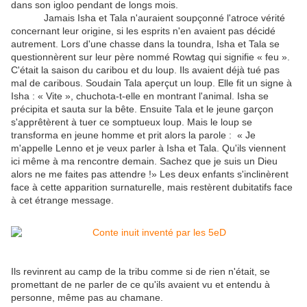
dans son igloo pendant de longs mois.
Jamais Isha et Tala n'auraient soupçonné l'atroce vérité
concernant leur origine, si les esprits n'en avaient pas décidé
autrement. Lors d'une chasse dans la toundra, Isha et Tala se
questionnèrent sur leur père nommé Rowtag qui signifie « feu ».
C'était la saison du caribou et du loup. Ils avaient déjà tué pas
mal de caribous. Soudain Tala aperçut un loup. Elle fit un signe à
Isha : « Vite », chuchota-t-elle en montrant l'animal. Isha se
précipita et sauta sur la bête. Ensuite Tala et le jeune garçon
s'apprêtèrent à tuer ce somptueux loup. Mais le loup se
transforma en jeune homme et prit alors la parole : « Je
m'appelle Lenno et je veux parler à Isha et Tala. Qu'ils viennent
ici même à ma rencontre demain. Sachez que je suis un Dieu
alors ne me faites pas attendre !» Les deux enfants s'inclinèrent
face à cette apparition surnaturelle, mais restèrent dubitatifs face
à cet étrange message.
Ils revinrent au camp de la tribu comme si de rien n'était, se
promettant de ne parler de ce qu'ils avaient vu et entendu à
personne, même pas au chamane.