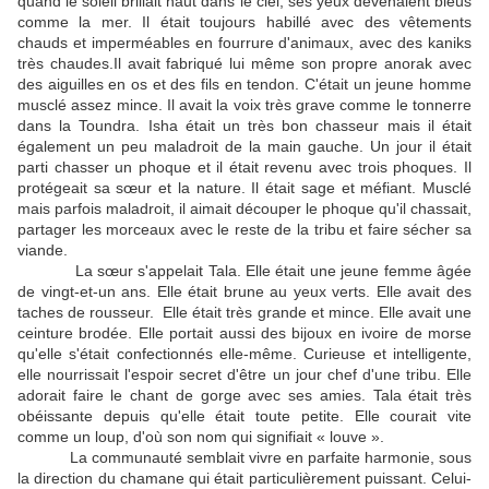
quand le soleil brillait haut dans le ciel, ses yeux devenaient bleus
comme la mer. Il était toujours habillé avec des vêtements
chauds et imperméables en fourrure d'animaux, avec des kaniks
très chaudes.Il avait fabriqué lui même son propre anorak avec
des aiguilles en os et des fils en tendon. C'était un jeune homme
musclé assez mince. Il avait la voix très grave comme le tonnerre
dans la Toundra. Isha était un très bon chasseur mais il était
également un peu maladroit de la main gauche. Un jour il était
parti chasser un phoque et il était revenu avec trois phoques. Il
protégeait sa sœur et la nature. Il était sage et méfiant. Musclé
mais parfois maladroit, il aimait découper le phoque qu'il chassait,
partager les morceaux avec le reste de la tribu et faire sécher sa
viande.
La sœur s'appelait Tala. Elle était une jeune femme âgée
de vingt-et-un ans. Elle était brune au yeux verts. Elle avait des
taches de rousseur. Elle était très grande et mince. Elle avait une
ceinture brodée. Elle portait aussi des bijoux en ivoire de morse
qu'elle s'était confectionnés elle-même. Curieuse et intelligente,
elle nourrissait l'espoir secret d'être un jour chef d'une tribu. Elle
adorait faire le chant de gorge avec ses amies. Tala était très
obéissante depuis qu'elle était toute petite. Elle courait vite
comme un loup, d'où son nom qui signifiait « louve ».
La communauté semblait vivre en parfaite harmonie, sous
la direction du chamane qui était particulièrement puissant. Celui-