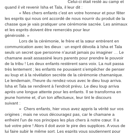
Celui-ci était resté au camp et
quand il vit revenir Isha et Tala, il leur dit :
« Mes chers enfants c'est en votre honneur et pour fêter
les esprits qui nous ont accordé de nous nourrir du produit de la
chasse que je vais pratiquer une cérémonie sacrée. Les animaux
et les esprits doivent être remerciés pour leur
générosité. »
Lors de la cérémonie, le frère et la sœur entrèrent en
communication avec les dieux : un esprit dévoila à Isha et Tala
seuls un secret que personne n'aurait jamais pu imaginer … Le
chamane avait assassiné leurs parents pour prendre le pouvoir
de la tribu ! Les deux enfants restèrent sans voix. La nuit passa
très lentement ; les enfants ne pouvaient s’empêcher de penser
au loup et à la révélation secrète de la cérémonie chamanique.
Le lendemain, l'heure du rendez-vous avec le dieu loup arriva.
Isha et Tala se rendirent à l'endroit prévu. Le dieu loup arriva
après une longue attente pour les enfants. Il se transforma en
jeune homme et, d'un ton affectueux, leur tint le discours
suivant :
« Chers enfants, hier vous avez appris la vérité sur vos
origines ; mais ne vous découragez pas, car le chamane a
enfreint l'un de nos principes les plus chers à notre cœur. Il a
tué votre père ! Alors il doit avoir le pire des supplices. A vous de
lui faire subir le même sort. Les esprits vous soutiennent pour