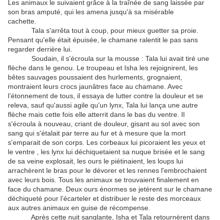
Les animaux le suivaient grâce à la traînée de sang laissée par
son bras amputé, qui les amena jusqu'à sa misérable
cachette.
Tala s'arrêta tout à coup, pour mieux guetter sa proie.
Pensant qu'elle était épuisée, le chamane ralentit le pas sans
regarder derrière lui.
Soudain, il s'écroula sur la mousse : Tala lui avait tiré une
flèche dans le genou. Le troupeau et Isha les rejoignirent, les
bêtes sauvages poussaient des hurlements, grognaient,
montraient leurs crocs jaunâtres face au chamane. Avec
l’étonnement de tous, il essaya de lutter contre la douleur et se
releva, sauf qu'aussi agile qu'un lynx, Tala lui lança une autre
flèche mais cette fois elle atterrit dans le bas du ventre. Il
s'écroula à nouveau, criant de douleur, gisant au sol avec son
sang qui s'étalait par terre au fur et à mesure que la mort
s'emparait de son corps. Les corbeaux lui picoraient les yeux et
le ventre , les lynx lui déchiquetaient sa nuque brisée et le sang
de sa veine explosait, les ours le piétinaient, les loups lui
arrachèrent le bras pour le dévorer et les rennes l'embrochaient
avec leurs bois. Tous les animaux se trouvaient finalement en
face du chamane. Deux ours énormes se jetèrent sur le chamane
déchiqueté pour l’écarteler et distribuer le reste des morceaux
aux autres animaux en guise de récompense.
Après cette nuit sanglante, Isha et Tala retournèrent dans