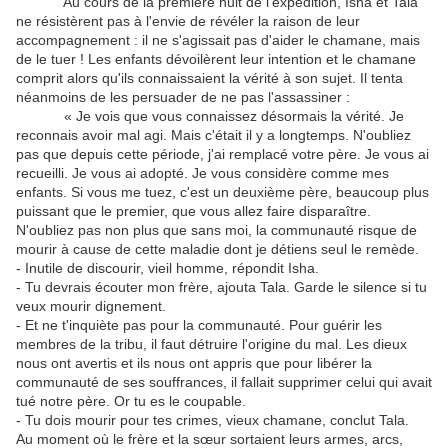
Au cours de la première nuit de l'expédition, Isha et Tala
ne résistèrent pas à l'envie de révéler la raison de leur
accompagnement : il ne s'agissait pas d'aider le chamane, mais
de le tuer ! Les enfants dévoilèrent leur intention et le chamane
comprit alors qu'ils connaissaient la vérité à son sujet. Il tenta
néanmoins de les persuader de ne pas l'assassiner :
« Je vois que vous connaissez désormais la vérité. Je
reconnais avoir mal agi. Mais c'était il y a longtemps. N'oubliez
pas que depuis cette période, j'ai remplacé votre père. Je vous ai
recueilli. Je vous ai adopté. Je vous considère comme mes
enfants. Si vous me tuez, c'est un deuxième père, beaucoup plus
puissant que le premier, que vous allez faire disparaître.
N'oubliez pas non plus que sans moi, la communauté risque de
mourir à cause de cette maladie dont je détiens seul le remède.
- Inutile de discourir, vieil homme, répondit Isha.
- Tu devrais écouter mon frère, ajouta Tala. Garde le silence si tu
veux mourir dignement.
- Et ne t'inquiète pas pour la communauté. Pour guérir les
membres de la tribu, il faut détruire l'origine du mal. Les dieux
nous ont avertis et ils nous ont appris que pour libérer la
communauté de ses souffrances, il fallait supprimer celui qui avait
tué notre père. Or tu es le coupable.
- Tu dois mourir pour tes crimes, vieux chamane, conclut Tala.
Au moment où le frère et la sœur sortaient leurs armes, arcs,