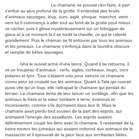
Le chamane ne pouvait rien faire, à part
s'enfuir au plus profond de la grotte. Il entendait des bruits
d'animaux sauvages, loup, ours, aigle, phoque, manchot, venir
vers lui.Il commença à aller tout au fond de la grotte pour mieux
se cacher, puis il glissa mystérieusement sur un toboggan de
glace et à ce moment là il se tordit la cheville, ce qui le ralentit
grandement. Puis le chaman se fit entourer par tous les animaux
et les jumeaux. Le chamane s'enfonça dans la toundra obscure
et remplie de bêtes sauvages.
Isha le suivait armé d'une lance. Quand il se retourna, il
vit un troupeau d'animaux : cerfs, aigles, corbeaux, loups, ours
polaires et lynx. Tous s'étaient unis pour vaincre ce chamane
connu pour sa cruauté sur les animaux. Quant à Tala qui courait
aussi vite qu'un loup, elle rattrapait le chamane qui perdait du
terrain. Le chamane tenta de leur lancer un sortilège, afin que les
animaux le frère et la sœur tombent à terre, évanouis et
inconscients, comme s'ils dormaient dans leur lit. Mais le
chamane avait perdu tout soutien de la part des esprits, qui
animaient l'énergie des assaillants. Les esprits avaient
définitivement coupé les liens avec le chamane. Il ressentait de la
haine envers les jumeaux qui avaient ordonné aux animaux de le
massacrer et il éprouvait de la peur face aux terrifiantes bêtes.