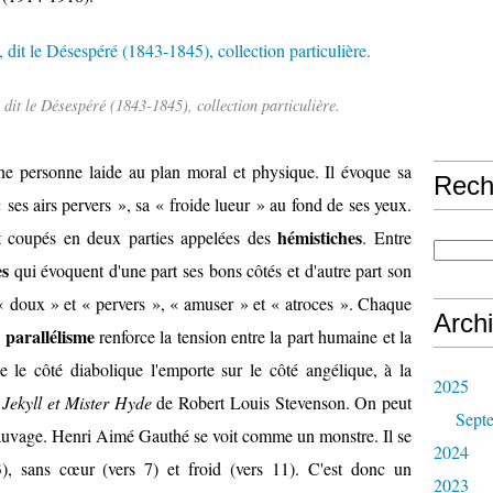
dit le Désespéré (1843-1845), collection particulière.
e personne laide au plan moral et physique. Il évoque sa
Rech
 ses airs pervers », sa « froide lueur » au fond de ses yeux.
hémistiches
 coupés en deux parties appelées des
. Entre
es
qui évoquent d'une part ses bons côtés et d'autre part son
 « doux » et « pervers », « amuser » et « atroces ». Chaque
Arch
e parallélisme
renforce la tension entre la part humaine et la
e le côté diabolique l'emporte sur le côté angélique, à la
2025
Jekyll et Mister Hyde
de Robert Louis Stevenson. On peut
Sept
sauvage. Henri Aimé Gauthé se voit comme un monstre. Il se
2024
 3), sans cœur (vers 7) et froid (vers 11). C'est donc un
2023