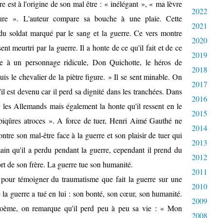
re est à l'origine de son mal être : « inélégant », « ma lèvre
2022
ure ». L'auteur compare sa bouche à une plaie. Cette
2021
du soldat marqué par le sang et la guerre. Ce vers montre
2020
sent meurtri par la guerre. Il a honte de ce qu'il fait et de ce
2019
e à un personnage ridicule, Don Quichotte, le héros de
2018
uis le chevalier de la piètre figure. » Il se sent minable. On
2017
u'il est devenu car il perd sa dignité dans les tranchées. Dans
2016
r les Allemands mais également la honte qu'il ressent en le
2015
 piqûres atroces ». A force de tuer, Henri Aimé Gauthé ne
2014
ntre son mal-être face à la guerre et son plaisir de tuer qui
2013
main qu'il a perdu pendant la guerre, cependant il prend du
2012
ort de son frère. La guerre tue son humanité.
2011
our témoigner du traumatisme que fait la guerre sur une
2010
 la guerre a tué en lui : son bonté, son cœur, son humanité.
2009
poème, on remarque qu'il perd peu à peu sa vie : « Mon
2008