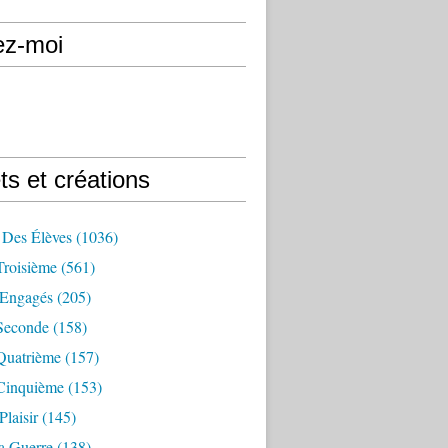
ez-moi
ts et créations
 Des Élèves
(1036)
Troisième
(561)
Engagés
(205)
Seconde
(158)
Quatrième
(157)
Cinquième
(153)
Plaisir
(145)
a Guerre
(138)