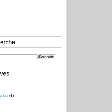
erche
ives
embre
(1)