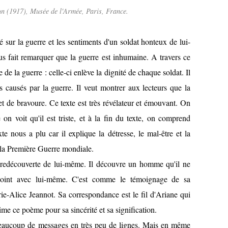
un (1917), Musée de l'Armée, Paris, France.
 sur la guerre et les sentiments d'un soldat honteux de lui-
s fait remarquer que la guerre est inhumaine. A travers ce
de la guerre : celle-ci enlève la dignité de chaque soldat. Il
 causés par la guerre. Il veut montrer aux lecteurs que la
et de bravoure. Ce texte est très révélateur et émouvant. On
 on voit qu'il est triste, et à la fin du texte, on comprend
xte nous a plu car il explique la détresse, le mal-être et la
a Première Guerre mondiale.
 redécouverte de lui-même. Il découvre un homme qu'il ne
point avec lui-même. C'est comme le témoignage de sa
rie-Alice Jeannot. Sa correspondance est le fil d'Ariane qui
ime ce poème pour sa sincérité et sa signification.
er beaucoup de messages en très peu de lignes. Mais en même