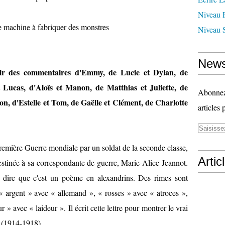
Niveau 
e machine à fabriquer des monstres
Niveau 
News
rtir des commentaires d'Emmy, de Lucie et Dylan, de
et Lucas, d'Aloïs et Manon, de Matthias et Juliette, de
Abonnez-
on, d'Estelle et Tom, de Gaëlle et Clément, de Charlotte
articles 
 Première Guerre mondiale par un soldat de la seconde classe,
Artic
stinée à sa correspondante de guerre, Marie-Alice Jeannot.
t dire que c'est un poème en alexandrins. Des rimes sont
: « argent » avec « allemand », « rosses » avec « atroces »,
 » avec « laideur ». Il écrit cette lettre pour montrer le vrai
 (1914-1918).