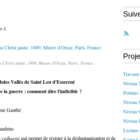
Suiv
ur L
Proje
u Christ jaune, 1889, Musée d'Orsay, Paris, France.
Travaux
ules Vallès de Saint Leu d'Esserent
Niveau 
e la guerre : comment dire l'indicible ?
Poèmes 
Niveau 
imé Gauthé
Niveau 
Niveau 
xandrins
Lecture-
e
catharsis
qui permet de résister à la déshumanisation et de
Ecrire L