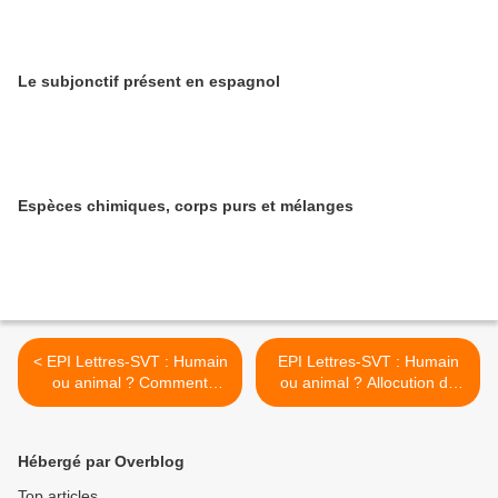
Le subjonctif présent en espagnol
Espèces chimiques, corps purs et mélanges
< EPI Lettres-SVT : Humain
EPI Lettres-SVT : Humain
ou animal ? Comment
ou animal ? Allocution du
résister ? Primo Levi
27 janvier 2015 par Simone
Veil >
Hébergé par Overblog
Top articles