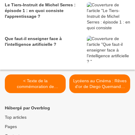
Le Tiers-Instruit de Michel Serres :
épisode 1 : en quoi consiste
l'apprentissage ?
Que faut-il enseigner face à
l'intelligence artificielle ?
< Texte de la
Lycéens au Cinéma : Rêves
commémoration de
d'or de Diego Quemanda-
l'Armistice mis en scène par
Diaz avec la seconde 6 >
la seconde 13
Hébergé par Overblog
Top articles
Pages