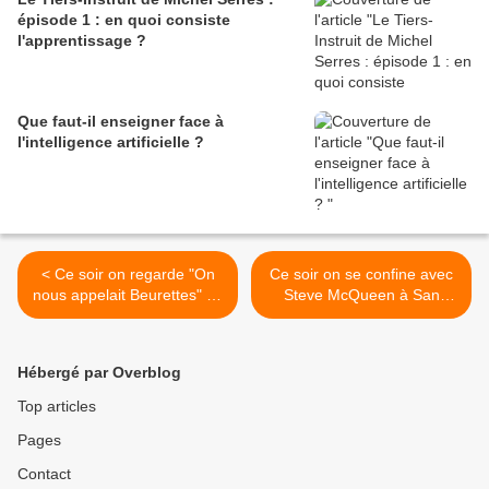
épisode 1 : en quoi consiste
l'apprentissage ?
Que faut-il enseigner face à
l'intelligence artificielle ?
< Ce soir on regarde "On
Ce soir on se confine avec
nous appelait Beurettes" de
Steve McQueen à San
Bouchera Azzouz sur
Francisco, ou on se
LCP/Public Sénat
déconfine dans les plaines
du Far West avec Jeff
Hébergé par Overblog
Bridges et Matt Damon ? >
Top articles
Pages
Contact