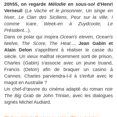
20h55, on regarde
Mélodie en sous-sol
d'Henri
Verneuil
(
La Vache et le prisonnier
,
Un singe en
hiver
,
Le Clan des Siciliens
,
Peur sur la ville
,
I
comme Icare
,
Week-en à Zuydcoote, Le
Président...
).
Dans ce polar qui inspira
Ocean's eleven, Ocean's
twelve, The Score, The Heat
...,
Jean Gabin et
Alain Delon
s'apprêtent à réaliser le casse du
siècle. Un vieux malfrat récemment sorti de prison,
Charles (Gabin) s'associe avec un jeune truand,
Francis (Delon) afin de braquer un casino à
Cannes. Charles parviendra-t-il à s'enfuir avec le
magot en Australie ?
Un chef-d’œuvre du cinéma adapté du roman noir
The Big Grab
de John Trinian, avec les dialogues
signés Michel Audiard.