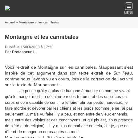
MENU
Accueil
» Montaigne et les cannibales
Montaigne et les cannibales
Publié le 15/03/2008 à 17:50
Par
Professeur L
Voici l'extrait de Montaigne sur les cannibales. Maupassant s'est
inspiré de cet argument dans son texte extrait de
Sur l'eau
,
comme nous l'avons vu en cours, lors de la correction de l'activité
sur le texte de Maupassant :
Je pense qu'il y a plus de barbarie à manger un homme vivant
qu'à le manger mort ; à déchirer par des tortures et des supplices un
corps encore capable de sentir, à le faire rôtir par petits morceaux, le
faire mordre et dévorer par les chiens et les porcs (comme je ne l'ai pas
seulement lu, mais vu faire il y a peu, et non entre de vieux ennemis,
mais entre des voisins et des concitoyens, et qui pis est, sous prétexte
de piété et de religion)... Il y a plus de barbarie en cela, dis-je, que de
rôtir et de manger un corps après sa mort.
Montaigne,
Essais
, I, 30,
Des cannibales
.