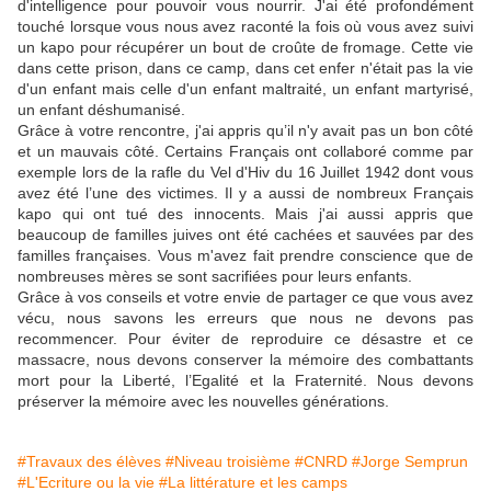
d'intelligence pour pouvoir vous nourrir. J'ai été profondément
touché lorsque vous nous avez raconté la fois où vous avez suivi
un kapo pour récupérer un bout de croûte de fromage. Cette vie
dans cette prison, dans ce camp, dans cet enfer n'était pas la vie
d'un enfant mais celle d'un enfant maltraité, un enfant martyrisé,
un enfant déshumanisé.
Grâce à votre rencontre, j'ai appris qu’il n'y avait pas un bon côté
et un mauvais côté. Certains Français ont collaboré comme par
exemple lors de la rafle du Vel d'Hiv du 16 Juillet 1942 dont vous
avez été l’une des victimes. Il y a aussi de nombreux Français
kapo qui ont tué des innocents. Mais j'ai aussi appris que
beaucoup de familles juives ont été cachées et sauvées par des
familles françaises. Vous m'avez fait prendre conscience que de
nombreuses mères se sont sacrifiées pour leurs enfants.
Grâce à vos conseils et votre envie de partager ce que vous avez
vécu, nous savons les erreurs que nous ne devons pas
recommencer. Pour éviter de reproduire ce désastre et ce
massacre, nous devons conserver la mémoire des combattants
mort pour la Liberté, l’Egalité et la Fraternité. Nous devons
préserver la mémoire avec les nouvelles générations.
#Travaux des élèves
#Niveau troisième
#CNRD
#Jorge Semprun
#L'Ecriture ou la vie
#La littérature et les camps