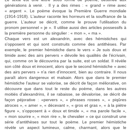
générations à venir. . Il y a des rimes : « grand » rime avec
« argent ». Le poème évoque la Première Guerre mondiale
(1914-1918). L'auteur raconte les horreurs et la souffrance de la
guerre. L'auteur se décrit, comme le prouve l'utilisation du
pronom personnel « je ». Il utilise aussi des articles possessifs à
la première personne du singulier : « mon », « ma ».
Chaque vers est un alexandrin, avec des hémistiches qui
s'opposent et qui sont construits comme des antithèses. Par
exemple, le premier hémistiche dans le vers « Je suis doux et
timide avec des airs pervers » dévoile les qualités de l'écrivain,
qui, comme on le découvrira par la suite, est un soldat. Il révèle
son côté doux et innocent, alors que le second hémistiche « avec
des airs pervers » n'a rien d'innocent, bien au contraire. Il nous
paraît alors dangereux et malsain. Alors que dans le premier
hémistiche l'auteur se valorise, se décrit de façon méliorative, on
découvre que dans tout le reste du poème, dans les autres
moitiés d'alexandrins, il se rabaisse, se dévalorise, se décrit de
façon péjorative : «pervers », « phrases rosses », « piqûres
atroces », « amer », « décevant », « gros et gras », « à la piètre
figure », s'opposent à « doux et timide », « ma parole facile »,
« mon sourire », « mon rire », le chevalier » ce qui construit une
série d'antithèses sur tout le poème. Le premier hémistiche
révèle un aspect lumineux, calme, charmant, alors que le