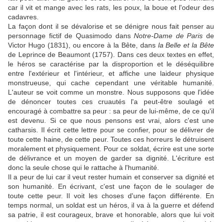
car il vit et mange avec les rats, les poux, la boue et l'odeur des
cadavres.
La façon dont il se dévalorise et se dénigre nous fait penser au
personnage fictif de Quasimodo dans
Notre-Dame de Paris
de
Victor Hugo (1831), ou encore à la Bête, dans
la Belle et la Bête
de Leprince de Beaumont (1757). Dans ces deux textes en effet,
le héros se caractérise par la disproportion et le déséquilibre
entre l'extérieur et l'intérieur, et affiche une laideur physique
monstrueuse, qui cache cependant une véritable humanité.
L'auteur se voit comme un monstre. Nous supposons que l'idée
de dénoncer toutes ces cruautés l'a peut-être soulagé et
encouragé à combattre sa peur : sa peur de lui-même, de ce qu'il
est devenu. Si ce que nous pensons est vrai, alors c'est une
catharsis. Il écrit cette lettre pour se confier, pour se délivrer de
toute cette haine, de cette peur. Toutes ces horreurs le détruisent
moralement et physiquement. Pour ce soldat, écrire est une sorte
de délivrance et un moyen de garder sa dignité. L'écriture est
donc la seule chose qui le rattache à l'humanité.
Il a peur de lui car il veut rester humain et conserver sa dignité et
son humanité. En écrivant, c'est une façon de le soulager de
toute cette peur. Il voit les choses d'une façon différente. En
temps normal, un soldat est un héros, il va à la guerre et défend
sa patrie, il est courageux, brave et honorable, alors que lui voit