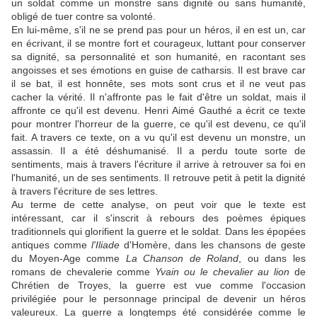
un soldat comme un monstre sans dignité ou sans humanité,
obligé de tuer contre sa volonté.
En lui-même, s'il ne se prend pas pour un héros, il en est un, car
en écrivant, il se montre fort et courageux, luttant pour conserver
sa dignité, sa personnalité et son humanité, en racontant ses
angoisses et ses émotions en guise de catharsis. Il est brave car
il se bat, il est honnête, ses mots sont crus et il ne veut pas
cacher la vérité. Il n'affronte pas le fait d'être un soldat, mais il
affronte ce qu'il est devenu. Henri Aimé Gauthé a écrit ce texte
pour montrer l'horreur de la guerre, ce qu'il est devenu, ce qu'il
fait. A travers ce texte, on a vu qu'il est devenu un monstre, un
assassin. Il a été déshumanisé. Il a perdu toute sorte de
sentiments, mais à travers l'écriture il arrive à retrouver sa foi en
l'humanité, un de ses sentiments. Il retrouve petit à petit la dignité
à travers l'écriture de ses lettres.
Au terme de cette analyse, on peut voir que le texte est
intéressant, car il s'inscrit à rebours des poèmes épiques
traditionnels qui glorifient la guerre et le soldat. Dans les épopées
antiques comme
l'Iliade
d'Homère, dans les chansons de geste
du Moyen-Age comme
La Chanson de Roland
, ou dans les
romans de chevalerie comme
Yvain ou le chevalier au lion
de
Chrétien de Troyes, la guerre est vue comme l'occasion
privilégiée pour le personnage principal de devenir un héros
valeureux. La guerre a longtemps été considérée comme le