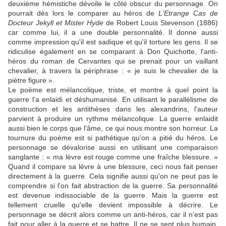
deuxième hémistiche dévoile le côté obscur du personnage. On
pourrait dès lors le comparer au héros de
L'Etrange Cas de
Docteur Jekyll et Mister Hyde
de Robert Louis Stevenson (1886)
car comme lui, il a une double personnalité. Il donne aussi
comme impression qu'il est sadique et qu'il torture les gens. Il se
ridiculise également en se comparant à Don Quichotte, l'anti-
héros du roman de Cervantes qui se prenait pour un vaillant
chevalier, à travers la périphrase : « je suis le chevalier de la
piètre figure ».
Le poème est mélancolique, triste, et montre à quel point la
guerre l'a enlaidi et déshumanisé. En utilisant le parallélisme de
construction et les antithèses dans les alexandrins, l'auteur
parvient à produire un rythme mélancolique. La guerre enlaidit
aussi bien le corps que l'âme, ce qui nous montre son horreur. La
tournure du poème est si pathétique qu'on a pitié du héros. Le
personnage se dévalorise aussi en utilisant une comparaison
sanglante : « ma lèvre est rouge comme une fraîche blessure. »
Quand il compare sa lèvre à une blessure, ceci nous fait penser
directement à la guerre. Cela signifie aussi qu'on ne peut pas le
comprendre si l'on fait abstraction de la guerre. Sa personnalité
est devenue indissociable de la guerre. Mais la guerre est
tellement cruelle qu'elle devient impossible à décrire. Le
personnage se décrit alors comme un anti-héros, car il n'est pas
fait pour aller à la guerre et se battre. Il ne se sent plus humain,