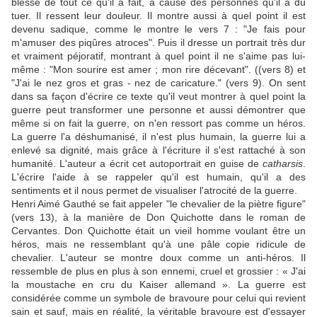
blessé de tout ce qu'il a fait, à cause des personnes qu'il a dû
tuer. Il ressent leur douleur. Il montre aussi à quel point il est
devenu sadique, comme le montre le vers 7 : "Je fais pour
m'amuser des piqûres atroces". Puis il dresse un portrait très dur
et vraiment péjoratif, montrant à quel point il ne s'aime pas lui-
même : "Mon sourire est amer ; mon rire décevant". ((vers 8) et
"J'ai le nez gros et gras - nez de caricature." (vers 9). On sent
dans sa façon d'écrire ce texte qu'il veut montrer à quel point la
guerre peut transformer une personne et aussi démontrer que
même si on fait la guerre, on n'en ressort pas comme un héros.
La guerre l'a déshumanisé, il n'est plus humain, la guerre lui a
enlevé sa dignité, mais grâce à l'écriture il s'est rattaché à son
humanité. L'auteur a écrit cet autoportrait en guise de
catharsis
.
L'écrire l'aide à se rappeler qu'il est humain, qu'il a des
sentiments et il nous permet de visualiser l'atrocité de la guerre.
Henri Aimé Gauthé se fait appeler "le chevalier de la piètre figure"
(vers 13), à la manière de Don Quichotte dans le roman de
Cervantes. Don Quichotte était un vieil homme voulant être un
héros, mais ne ressemblant qu'à une pâle copie ridicule de
chevalier. L'auteur se montre doux comme un anti-héros. Il
ressemble de plus en plus à son ennemi, cruel et grossier : « J'ai
la moustache en cru du Kaiser allemand ». La guerre est
considérée comme un symbole de bravoure pour celui qui revient
sain et sauf, mais en réalité, la véritable bravoure est d'essayer