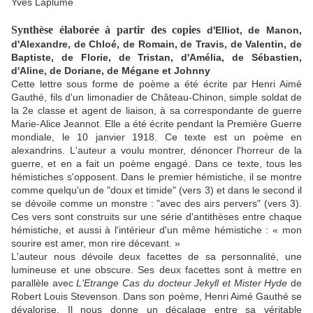
Yves Laplume
Synthèse élaborée à partir des copies
d'Elliot, de Manon,
d'Alexandre, de Chloé, de Romain, de Travis, de Valentin, de
Baptiste, de Florie, de Tristan, d'Amélia, de Sébastien,
d'Aline, de Doriane, de Mégane et Johnny
Cette lettre sous forme de poème a été écrite par Henri Aimé
Gauthé, fils d'un limonadier de Château-Chinon, simple soldat de
la 2e classe et agent de liaison, à sa correspondante de guerre
Marie-Alice Jeannot. Elle a été écrite pendant la Première Guerre
mondiale, le 10 janvier 1918. Ce texte est un poème en
alexandrins. L'auteur a voulu montrer, dénoncer l'horreur de la
guerre, et en a fait un poème engagé. Dans ce texte, tous les
hémistiches s'opposent. Dans le premier hémistiche, il se montre
comme quelqu'un de "doux et timide" (vers 3) et dans le second il
se dévoile comme un monstre : "avec des airs pervers" (vers 3).
Ces vers sont construits sur une série d'antithèses entre chaque
hémistiche, et aussi à l'intérieur d'un même hémistiche : « mon
sourire est amer, mon rire décevant. »
L'auteur nous dévoile deux facettes de sa personnalité, une
lumineuse et une obscure. Ses deux facettes sont à mettre en
parallèle avec
L'Etrange Cas du docteur Jekyll et Mister Hyde
de
Robert Louis Stevenson. Dans son poème, Henri Aimé Gauthé se
dévalorise. Il nous donne un décalage entre sa véritable