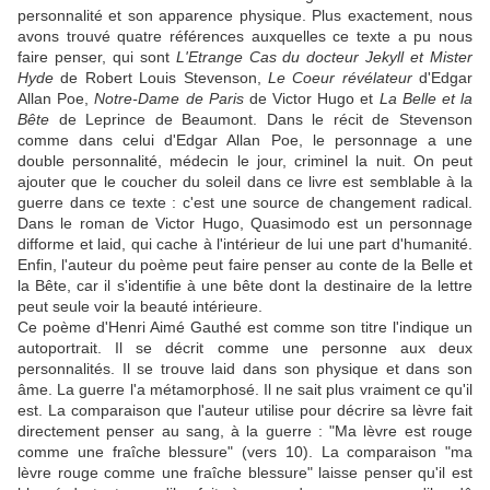
personnalité et son apparence physique. Plus exactement, nous
avons trouvé quatre références auxquelles ce texte a pu nous
faire penser, qui sont
L'Etrange Cas du docteur Jekyll et Mister
Hyde
de Robert Louis Stevenson,
Le Coeur révélateur
d'Edgar
Allan Poe,
Notre-Dame de Paris
de Victor Hugo et
La Belle et la
Bête
de Leprince de Beaumont. Dans le récit de Stevenson
comme dans celui d'Edgar Allan Poe, le personnage a une
double personnalité, médecin le jour, criminel la nuit. On peut
ajouter que le coucher du soleil dans ce livre est semblable à la
guerre dans ce texte : c'est une source de changement radical.
Dans le roman de Victor Hugo, Quasimodo est un personnage
difforme et laid, qui cache à l'intérieur de lui une part d'humanité.
Enfin, l'auteur du poème peut faire penser au conte de la Belle et
la Bête, car il s'identifie à une bête dont la destinaire de la lettre
peut seule voir la beauté intérieure.
Ce poème d'Henri Aimé Gauthé est comme son titre l'indique un
autoportrait. Il se décrit comme une personne aux deux
personnalités. Il se trouve laid dans son physique et dans son
âme. La guerre l'a métamorphosé. Il ne sait plus vraiment ce qu'il
est. La comparaison que l'auteur utilise pour décrire sa lèvre fait
directement penser au sang, à la guerre : "Ma lèvre est rouge
comme une fraîche blessure" (vers 10). La comparaison "ma
lèvre rouge comme une fraîche blessure" laisse penser qu'il est