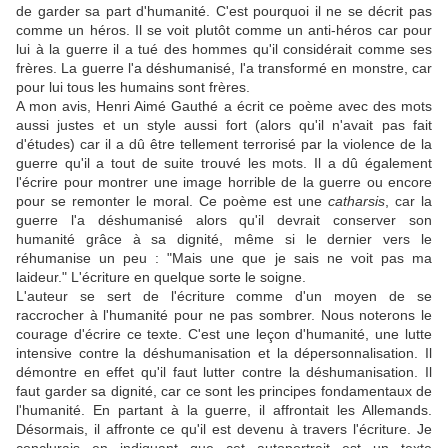
de garder sa part d'humanité. C'est pourquoi il ne se décrit pas
comme un héros. Il se voit plutôt comme un anti-héros car pour
lui à la guerre il a tué des hommes qu'il considérait comme ses
frères. La guerre l'a déshumanisé, l'a transformé en monstre, car
pour lui tous les humains sont frères.
A mon avis, Henri Aimé Gauthé a écrit ce poème avec des mots
aussi justes et un style aussi fort (alors qu'il n'avait pas fait
d'études) car il a dû être tellement terrorisé par la violence de la
guerre qu'il a tout de suite trouvé les mots. Il a dû également
l'écrire pour montrer une image horrible de la guerre ou encore
pour se remonter le moral. Ce poème est une
catharsis
, car la
guerre l'a déshumanisé alors qu'il devrait conserver son
humanité grâce à sa dignité, même si le dernier vers le
réhumanise un peu : "Mais une que je sais ne voit pas ma
laideur." L'écriture en quelque sorte le soigne.
L'auteur se sert de l'écriture comme d'un moyen de se
raccrocher à l'humanité pour ne pas sombrer. Nous noterons le
courage d'écrire ce texte. C'est une leçon d'humanité, une lutte
intensive contre la déshumanisation et la dépersonnalisation. Il
démontre en effet qu'il faut lutter contre la déshumanisation. Il
faut garder sa dignité, car ce sont les principes fondamentaux de
l'humanité. En partant à la guerre, il affrontait les Allemands.
Désormais, il affronte ce qu'il est devenu à travers l'écriture. Je