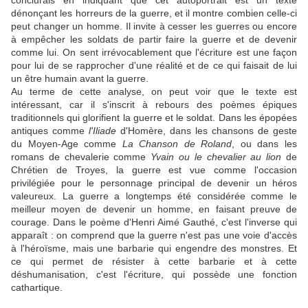
conclurais en indiquant que cet autoportrait est un texte
dénonçant les horreurs de la guerre, et il montre combien celle-ci
peut changer un homme. Il invite à cesser les guerres ou encore
à empêcher les soldats de partir faire la guerre et de devenir
comme lui. On sent irrévocablement que l'écriture est une façon
pour lui de se rapprocher d'une réalité et de ce qui faisait de lui
un être humain avant la guerre.
Au terme de cette analyse, on peut voir que le texte est
intéressant, car il s'inscrit à rebours des poèmes épiques
traditionnels qui glorifient la guerre et le soldat. Dans les épopées
antiques comme
l'Iliade
d'Homère, dans les chansons de geste
du Moyen-Age comme
La Chanson de Roland
, ou dans les
romans de chevalerie comme
Yvain ou le chevalier au lion
de
Chrétien de Troyes, la guerre est vue comme l'occasion
privilégiée pour le personnage principal de devenir un héros
valeureux. La guerre a longtemps été considérée comme le
meilleur moyen de devenir un homme, en faisant preuve de
courage. Dans le poème d'Henri Aimé Gauthé, c'est l'inverse qui
apparaît : on comprend que la guerre n'est pas une voie d'accès
à l'héroïsme, mais une barbarie qui engendre des monstres. Et
ce qui permet de résister à cette barbarie et à cette
déshumanisation, c'est l'écriture, qui possède une fonction
cathartique.