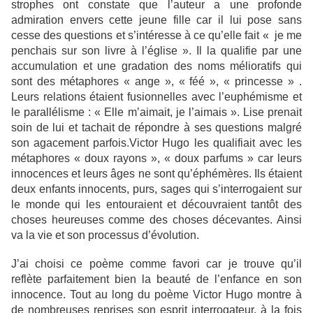
strophes ont constate que l’auteur a une profonde
admiration envers cette jeune fille car il lui pose sans
cesse des questions et s’intéresse à ce qu’elle fait « je me
penchais sur son livre à l’église ». Il la qualifie par une
accumulation et une gradation des noms mélioratifs qui
sont des métaphores « ange », « féé », « princesse » .
Leurs relations étaient fusionnelles avec l’euphémisme et
le parallélisme : « Elle m’aimait, je l’aimais ». Lise prenait
soin de lui et tachait de répondre à ses questions malgré
son agacement parfois.Victor Hugo les qualifiait avec les
métaphores « doux rayons », « doux parfums » car leurs
innocences et leurs âges ne sont qu’éphémères. Ils étaient
deux enfants innocents, purs, sages qui s’interrogaient sur
le monde qui les entouraient et découvraient tantôt des
choses heureuses comme des choses décevantes. Ainsi
va la vie et son processus d’évolution.
J’ai choisi ce poème comme favori car je trouve qu’il
reflète parfaitement bien la beauté de l’enfance en son
innocence. Tout au long du poème Victor Hugo montre à
de nombreuses reprises son esprit interrogateur, à la fois