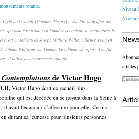
Niveau 
Niveau 
l Light and Colour (Goethe's Theory) – The Morning after the
s, qui peut être traduit en Lumière et couleur, le matin après le
News
nèse, est un tableau de Joseph Mallord William Turner, peint en
s de Johann Wolfgang von Goethe. Le tableau est exposé à la Tate
Abonnez-
es. Il utilise des mouvements rotatifs.
articles 
de Victor Hugo
 Contemplations
UR
, Victor Hugo écrit ce recueil plus
poldine qui est décédée en se noyant dans la Seine à
Artic
, il avait beaucoup d’affection pour elle. Ce mot
a eu durant sa jeunesse pour plusieurs personnes