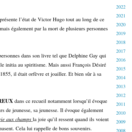
2022
2021
eprésente l’état de Victor Hugo tout au long de ce
2020
lle mais également par la mort de plusieurs personnes
2019
2018
2017
personnes dans son livre tel que Delphine Gay qui
2016
le initia au spiritisme. Mais aussi François Désiré
2015
5, il était orfèvre et joailler. Et bien sûr à sa
2014
2013
2012
REUX
dans ce recueil notamment lorsqu’il évoque
2011
rs de jeunesse, sa jeunesse. Il évoque également
2010
vie aux champs
la joie qu’il ressent quand ils voient
2009
amusent. Cela lui rappelle de bons souvenirs.
2008