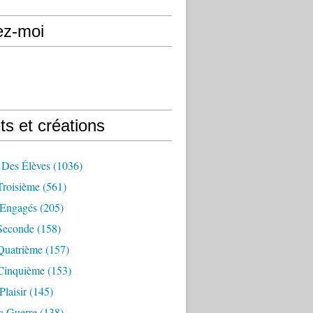
ez-moi
ts et créations
 Des Élèves
(1036)
Troisième
(561)
Engagés
(205)
Seconde
(158)
Quatrième
(157)
Cinquième
(153)
Plaisir
(145)
a Guerre
(138)