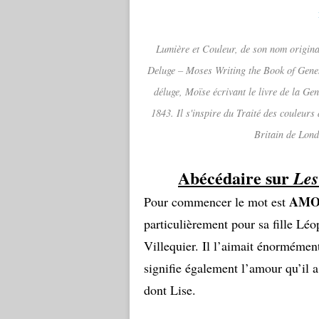
Lumière et Couleur, de son nom origina
Deluge – Moses Writing the Book of Genesi
déluge, Moïse écrivant le livre de la Ge
1843. Il s'inspire du Traité des couleur
Britain de Londr
Abécédaire sur
Les
AMO
Pour commencer le mot est
particulièrement pour sa fille Léo
Villequier. Il l’aimait énormément
signifie également l’amour qu’il 
dont Lise.