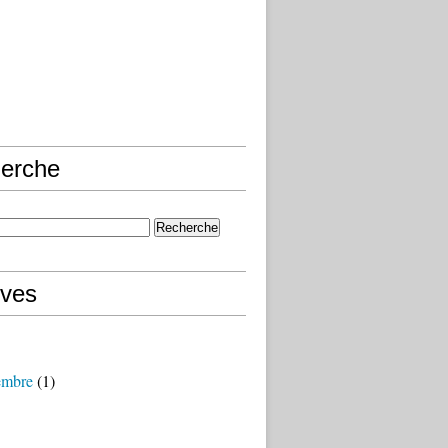
erche
ives
embre
(1)