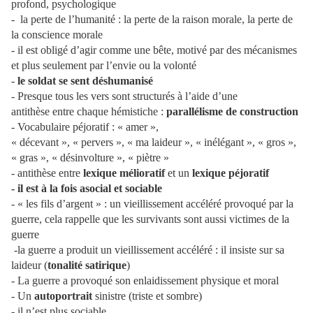
profond, psychologique
- la perte de l’humanité : la perte de la raison morale, la perte de
la conscience morale
- il est obligé d’agir comme une bête, motivé par des mécanismes
et plus seulement par l’envie ou la volonté
-
le soldat se sent déshumanisé
- Presque tous les vers sont structurés à l’aide d’une
antithèse entre chaque hémistiche :
parallélisme de construction
- Vocabulaire péjoratif : « amer »,
« décevant », « pervers », « ma laideur », « inélégant », « gros »,
« gras », « désinvolture », « piètre »
- antithèse entre
lexique mélioratif
et un
lexique péjoratif
- il est à la fois asocial et sociable
- « les fils d’argent » : un vieillissement accéléré provoqué par la
guerre, cela rappelle que les survivants sont aussi victimes de la
guerre
-la guerre a produit un vieillissement accéléré : il insiste sur sa
laideur (
tonalité satirique
)
- La guerre a provoqué son enlaidissement physique et moral
- Un
autoportrait
sinistre (triste et sombre)
- il n’est plus sociable