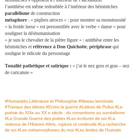
l’antithèse est même redoublée à l’intérieur des hémistiches
parallélisme
de construction
métaphore
: « piqûres atroces » : pour montrer sa monstruosité
« la froide lueur » est personnifiée avec le verbe « danse » pour
souligner la déshumanisation
« je suis le chevalier de la piètre figure » : antithèse entre les
hémistiches et
référence à Don Quichotte
,
périphrase
qui
souligne le ridicule du personnage
Tonalité pathétique et satirique :
« j’ai le nez gros et gras – nez
de caricature »
#Humanités Littérature et Philosophie
#Niveau terminale
#Travaux des élèves
#Ecrire la guerre
#Lettres de Poilus
#La
poésie du XIXe au XX e siècle : du romantisme au surréalisme
#La Grande Guerre des poètes
#Les écritures de soi
#La
violence de l'Histoire
#Arts, rupture et continuité
#La recherche
de soi
#Les métamorphoses du moi
#Les limites de l'humain