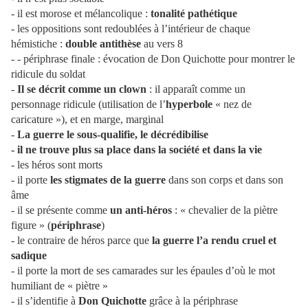
- il est morose et mélancolique :
tonalité pathétique
- les oppositions sont redoublées à l’intérieur de chaque
hémistiche :
double antithèse
au vers 8
- - périphrase finale : évocation de Don Quichotte pour montrer le
ridicule du soldat
-
Il se décrit comme un clown
: il apparaît comme un
personnage ridicule (utilisation de l’
hyperbole
« nez de
caricature »), et en marge, marginal
-
La guerre le sous-qualifie, le décrédibilise
- il ne trouve plus sa place dans la société et dans la vie
- les héros sont morts
- il porte
les stigmates de la guerre
dans son corps et dans son
âme
- il se présente comme
un anti-héros
: « chevalier de la piètre
figure » (
périphrase
)
- le contraire de héros parce que
la guerre l’a rendu cruel et
sadique
- il porte la mort de ses camarades sur les épaules d’où le mot
humiliant de « piètre »
- il s’identifie à
Don Quichotte
grâce à la périphrase