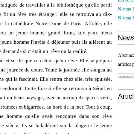
 fatiguée de travailler à la bibliothèque qu'elle partit
Niveau 
 fit un rêve très étrange : elle se retrouva au dix-
Niveau 
de la cathédrale Notre-Dame de Paris. Affolée, elle
eurta un jeune homme grand, brun, aux yeux bleus
News
jeune homme l'invita à déjeuner puis ils allèrent au
se demanda si c' était un
rêve ou la réalité.
Abonnez-
ir et se dit que ce n'était qu'un rêve. Elle se prépara
articles 
r une journée de cours. Toute la journée elle songea au
qui la fascinait. Elle rentra chez elle, très épuisée.
s'endormit. Cette fois-ci elle se retrouva à Séoul en
Artic
tait un beau paysage, avec beaucoup d'espaces verts,
arfumées et bigarrées, au bord de la mer. Tout à coup,
une homme qu'elle avait rencontré dans son rêve
e siècle. Ils se baladèrent sur la plage et le jeune