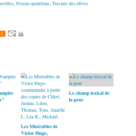
ouvelles
,
Niveau quatrième
,
Travaux des élèves
0
ampire
Le champ lexical de
h"
la peur
Les Misérables de
Victor Hugo,