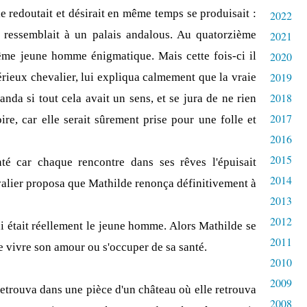
le redoutait et désirait en même temps se produisait :
2022
i ressemblait à un palais andalous. Au quatorzième
2021
 même jeune homme énigmatique. Mais cette fois-ci il
2020
2019
térieux chevalier, lui expliqua calmement que la vraie
2018
anda si tout cela avait un sens, et se jura de ne rien
2017
ire, car elle serait sûrement prise pour une folle et
2016
2015
nté car chaque rencontre dans ses rêves l'épuisait
2014
valier proposa que Mathilde renonça définitivement à
2013
2012
i était réellement le jeune homme. Alors Mathilde se
2011
e vivre son amour ou s'occuper de sa santé.
2010
2009
retrouva dans une pièce d'un château où elle retrouva
2008