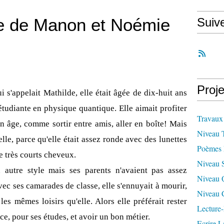
ue de Manon et Noémie
Suiv
Proje
ui s'appelait Mathilde, elle était âgée de dix-huit ans
 étudiante en physique quantique. Elle aimait profiter
Travaux
n âge, comme sortir entre amis, aller en boîte! Mais
Niveau 
lle, parce qu'elle était assez ronde avec des lunettes
Poèmes 
de très courts cheveux.
Niveau 
 autre style mais ses parents n'avaient pas assez
Niveau 
vec ses camarades de classe, elle s'ennuyait à mourir,
Niveau 
les mêmes loisirs qu'elle. Alors elle préférait rester
Lecture-
nce, pour ses études, et avoir un bon métier.
Ecrire L