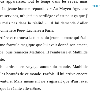
us apparaissez tout le temps dans les rêves, mais
2007
 ?» Le jeune homme répondit : « Au Moyen-Age, une
es services, m'a jeté un sortilège : c' est pour ça que j'
 mais pas dans la réalité ».
Il lui demanda d'aller
 cimetière Père- Lachaise à Paris.
etière et retrouva la tombe du jeune homme qui était
 une formule magique que lui avait donné son amant,
be, puis remercia Mathilde. Il l'embrassa et Mathilde
ité.
ils partirent en voyage autour du monde, Mathilde
les beautés de ce monde. Parfois, il lui arrive encore
venture. Mais même s'il ne s'agissait que d'un rêve,
l que la réalité elle-même.