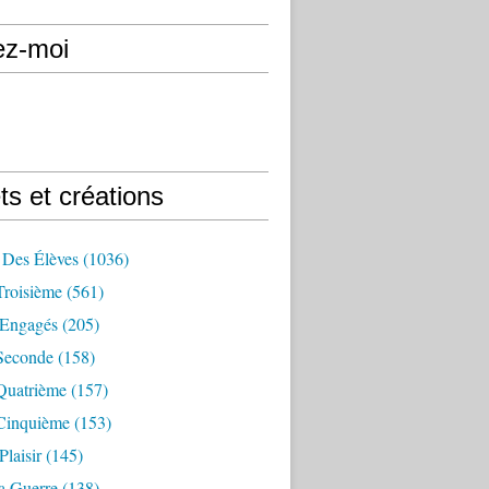
ez-moi
ts et créations
 Des Élèves
(1036)
Troisième
(561)
Engagés
(205)
Seconde
(158)
Quatrième
(157)
Cinquième
(153)
Plaisir
(145)
a Guerre
(138)