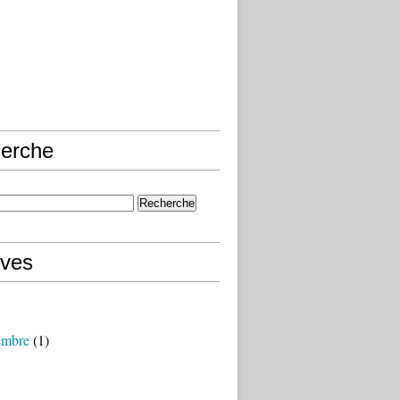
erche
ives
embre
(1)