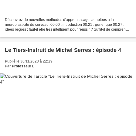
Découvrez de nouvelles méthodes d'apprentissage, adaptées à la
neuroplasticité du cerveau. 00:00 : introduction 00:21 : générique 00:27 :
idées reçues : faut-il être très intelligent pour réussir ? Suffit-il de comprendre
un cours pour le retenir ? 01:19...
Le Tiers-Instruit de Michel Serres : épisode 4
Publié le 30/11/2023 à 22:29
Par
Professeur L