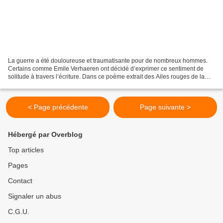
La guerre a été douloureuse et traumatisante pour de nombreux hommes.
Certains comme Emile Verhaeren ont décidé d’exprimer ce sentiment de
solitude à travers l’écriture. Dans ce poème extrait des Ailes rouges de la
guerre, publié en 1916, Emile Verhaeren,...
< Page précédente
Page suivante >
Hébergé par Overblog
Top articles
Pages
Contact
Signaler un abus
C.G.U.