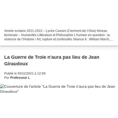
Année scolaire 2021-2022 – Lycée Cassini (Clermont-de-l’Oise) Niveau
terminale – Humanités Littérature et Philosophie L’humain en question : la
violence de l’Histoire / Art, rupture et continuités Séance 6 : William March,
Compagnie K, « Le soldat inconnu...
La Guerre de Troie n'aura pas lieu de Jean
Giraudoux
Publié le 05/11/2021 à 12:09
Par
Professeur L