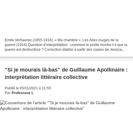
Emile Verhaeren (1855-1916), « Ma chambre », Les Ailes rouges de la
guerre (1916) Question d’interprétation : comment le poète montre-t-il que la
guerre est destructrice ? Correction établie à partir des copies de Jessica,
Corantine, Maëlys, Léna, Elysane...
"Si je mourais là-bas" de Guillaume Apollinaire :
interprétation littéraire collective
Publié le 05/11/2021 à 11:55
Par
Professeur L