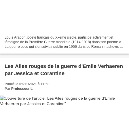
Louis Aragon, poète français du Xxème siècle, participe activement et
témoigne de la Première Guerre mondiale (1914-1918) dans son poème «
La guerre et ce qui s’ensuivit » publié en 1956 dans Le Roman inachevé. Ce
poème est dédié à ses frères d’armes...
Les Ailes rouges de la guerre d'Emile Verhaeren
par Jessica et Corantine
Publié le 05/11/2021 à 11:50
Par
Professeur L