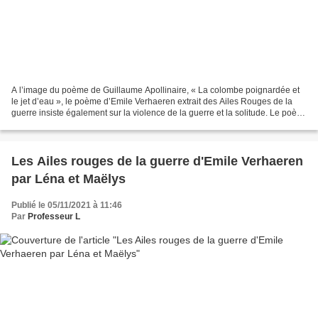
A l’image du poème de Guillaume Apollinaire, « La colombe poignardée et
le jet d’eau », le poème d’Emile Verhaeren extrait des Ailes Rouges de la
guerre insiste également sur la violence de la guerre et la solitude. Le poète
accentue le fait que la guerre...
Les Ailes rouges de la guerre d'Emile Verhaeren
par Léna et Maëlys
Publié le 05/11/2021 à 11:46
Par
Professeur L