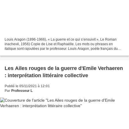
Louis Aragon (1896-1966), « La guerre et ce qui s’ensuivit », Le Roman
inachevé, 1956) Copie de Lise et Raphaëlle. Les mots ou phrases en
italique sont rajoutées par le professeur. Louis Aragon, poète français du
XXe siècle, participe activement au premier...
Les Ailes rouges de la guerre d'Emile Verhaeren
: interprétation littéraire collective
Publié le 05/11/2021 à 12:01
Par
Professeur L