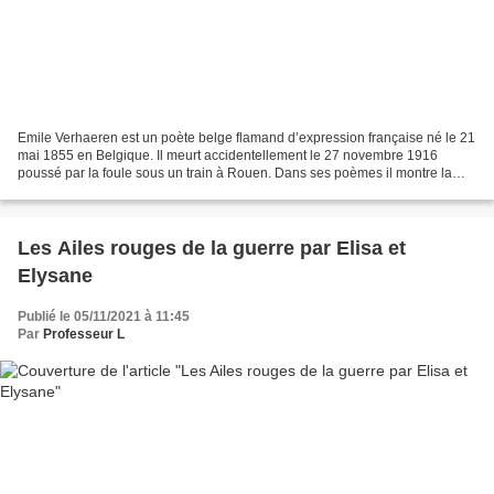
Emile Verhaeren est un poète belge flamand d’expression française né le 21
mai 1855 en Belgique. Il meurt accidentellement le 27 novembre 1916
poussé par la foule sous un train à Rouen. Dans ses poèmes il montre la
solitude de l’individu dans la société...
Les Ailes rouges de la guerre par Elisa et
Elysane
Publié le 05/11/2021 à 11:45
Par
Professeur L