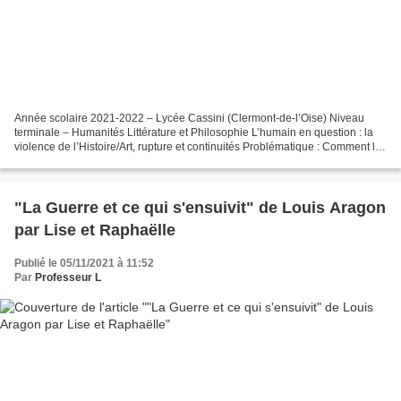
Année scolaire 2021-2022 – Lycée Cassini (Clermont-de-l’Oise) Niveau
terminale – Humanités Littérature et Philosophie L’humain en question : la
violence de l’Histoire/Art, rupture et continuités Problématique : Comment la
poésie affronte-t-elle la Première...
"La Guerre et ce qui s'ensuivit" de Louis Aragon
par Lise et Raphaëlle
Publié le 05/11/2021 à 11:52
Par
Professeur L