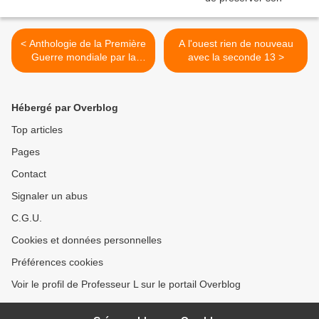
< Anthologie de la Première
A l'ouest rien de nouveau
Guerre mondiale par la
avec la seconde 13 >
seconde 13 : Gabriel
Chevalier, Blaise Cendrars,
William March, Ernest
Hébergé par Overblog
Hemingway, John Dos
Passos
Top articles
Pages
Contact
Signaler un abus
C.G.U.
Cookies et données personnelles
Préférences cookies
Voir le profil de Professeur L sur le portail Overblog