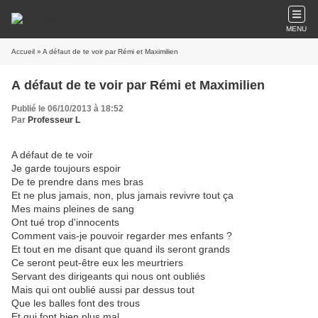
MENU
Accueil
» A défaut de te voir par Rémi et Maximilien
A défaut de te voir par Rémi et Maximilien
Publié le 06/10/2013 à 18:52
Par
Professeur L
A défaut de te voir
Je garde toujours espoir
De te prendre dans mes bras
Et ne plus jamais, non, plus jamais revivre tout ça
Mes mains pleines de sang
Ont tué trop d'innocents
Comment vais-je pouvoir regarder mes enfants ?
Et tout en me disant que quand ils seront grands
Ce seront peut-être eux les meurtriers
Servant des dirigeants qui nous ont oubliés
Mais qui ont oublié aussi par dessus tout
Que les balles font des trous
Et qui font bien plus mal