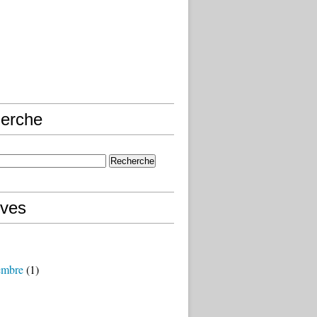
erche
ives
embre
(1)