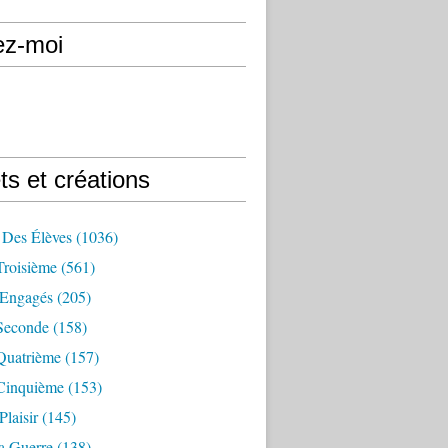
ez-moi
ts et créations
 Des Élèves
(1036)
Troisième
(561)
Engagés
(205)
Seconde
(158)
Quatrième
(157)
Cinquième
(153)
Plaisir
(145)
a Guerre
(138)