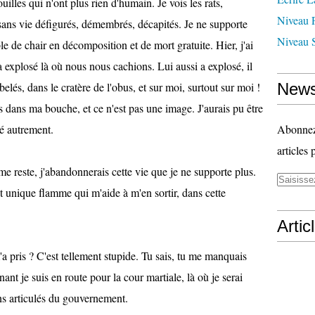
illes qui n'ont plus rien d'humain. Je vois les rats,
Niveau 
sans vie défigurés, démembrés, décapités. Je ne supporte
Niveau 
le de chair en décomposition et de mort gratuite. Hier, j'ai
explosé là où nous nous cachions. Lui aussi a explosé, il
elés, dans le cratère de l'obus, et sur moi, surtout sur moi !
News
es dans ma bouche, et ce n'est pas une image. J'aurais pu être
dé autrement.
Abonnez-
articles 
 me reste, j'abandonnerais cette vie que je ne supporte plus.
 et unique flamme qui m'aide à m'en sortir, dans cette
Artic
m'a pris ? C'est tellement stupide. Tu sais, tu me manquais
nant je suis en route pour la cour martiale, là où je serai
ins articulés du gouvernement.