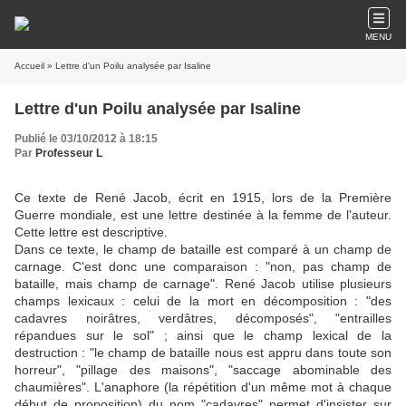
MENU
Accueil
» Lettre d'un Poilu analysée par Isaline
Lettre d'un Poilu analysée par Isaline
Publié le 03/10/2012 à 18:15
Par
Professeur L
Ce texte de René Jacob, écrit en 1915, lors de la Première
Guerre mondiale, est une lettre destinée à la femme de l'auteur.
Cette lettre est descriptive.
Dans ce texte, le champ de bataille est comparé à un champ de
carnage. C'est donc une comparaison : "non, pas champ de
bataille, mais champ de carnage". René Jacob utilise plusieurs
champs lexicaux : celui de la mort en décomposition : "des
cadavres noirâtres, verdâtres, décomposés", "entrailles
répandues sur le sol" ; ainsi que le champ lexical de la
destruction : "le champ de bataille nous est appru dans toute son
horreur", "pillage des maisons", "saccage abominable des
chaumières". L'anaphore (la répétition d'un même mot à chaque
début de proposition) du nom "cadavres" permet d'insister sur