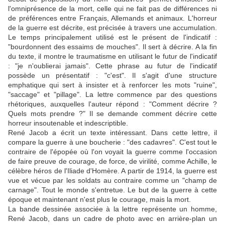
l'omniprésence de la mort, celle qui ne fait pas de différences ni
de préférences entre Français, Allemands et animaux. L'horreur
de la guerre est décrite, est précisée à travers une accumulation.
Le temps principalement utilisé est le présent de l'indicatif :
"bourdonnent des essaims de mouches". Il sert à décrire. A la fin
du texte, il montre le traumatisme en utilisant le futur de l'indicatif
: "je n'oublierai jamais". Cette phrase au futur de l'indicatif
possède un présentatif : "c'est". Il s'agit d'une structure
emphatique qui sert à insister et à renforcer les mots "ruine",
"saccage" et "pillage". La lettre commence par des questions
rhétoriques, auxquelles l'auteur répond : "Comment décrire ?
Quels mots prendre ?" Il se demande comment décrire cette
horreur insoutenable et indescriptible.
René Jacob a écrit un texte intéressant. Dans cette lettre, il
compare la guerre à une boucherie : "des cadavres". C'est tout le
contraire de l'épopée où l'on voyait la guerre comme l'occasion
de faire preuve de courage, de force, de virilité, comme Achille, le
célèbre héros de l'Iliade d'Homère. A partir de 1914, la guerre est
vue et vécue par les soldats au contraire comme un "champ de
carnage". Tout le monde s'entretue. Le but de la guerre à cette
époque et maintenant n'est plus le courage, mais la mort.
La bande dessinée associée à la lettre représente un homme,
René Jacob, dans un cadre de photo avec en arrière-plan un