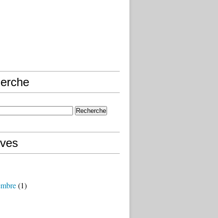
erche
ives
embre
(1)