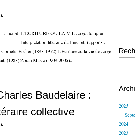
 L
L’ECRITURE OU LA VIE Jorge Semprun
Interprétation littéraire de l’incipit Supports :
Rech
s Cornelis Escher (1898-1972) L'Ecriture ou la vie de Jorge
ait. (1988) Zoran Music (1909-2005)...
Arch
harles Baudelaire :
2025
ttéraire collective
Sept
2024
 L
2023