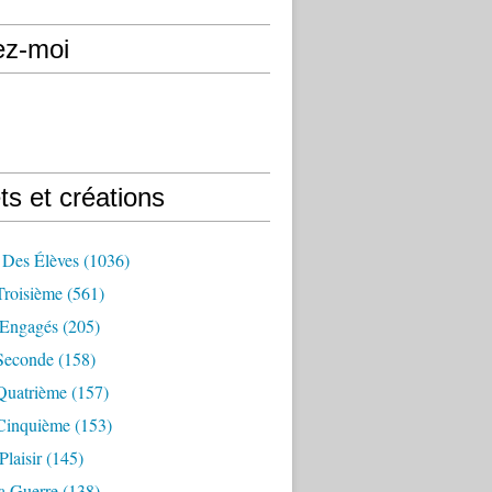
ez-moi
ts et créations
 Des Élèves
(1036)
Troisième
(561)
Engagés
(205)
Seconde
(158)
Quatrième
(157)
Cinquième
(153)
Plaisir
(145)
a Guerre
(138)