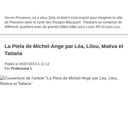
Aix-en-Provence, où a vécu Zola, et dont il s'est inspiré pour imaginer la ville
de Plassans dans le cycle des Rougon-Macquart.. Plassans se compose de
différents quartiers avec de grands hôtels bâtis sous Louis XIV et sous Louis
XV. Ainsi, on en distingue...
La Pieta de Michel-Ange par Léa, Lilou, Maëva et
Tatiana
Publié le 06/07/2019 à 11:12
Par
Professeur L