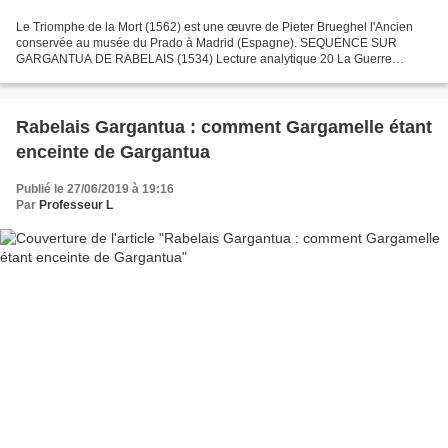
Le Triomphe de la Mort (1562) est une œuvre de Pieter Brueghel l'Ancien
conservée au musée du Prado à Madrid (Espagne). SEQUENCE SUR
GARGANTUA DE RABELAIS (1534) Lecture analytique 20 La Guerre
Picrocholine "Sur ces paroles [...] en confessèrent quelques-uns"...
Rabelais Gargantua : comment Gargamelle étant
enceinte de Gargantua
Publié le 27/06/2019 à 19:16
Par
Professeur L