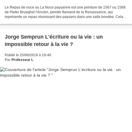
Le Repas de noce ou La Noce paysanne est une peinture de 1567 ou 1568
de Pieter Brueghel l'Ancien, peintre flamand de la Renaissance, qui
représente un repas réunissant des paysans dans une salle bondée. Cela
symbolise la communion, le partage. LECTURE...
Jorge Semprun L'écriture ou la vie : un
impossible retour à la vie ?
Publié le 25/06/2019 à 19:40
Par
Professeur L