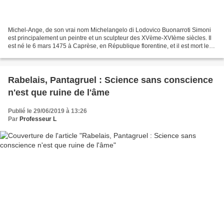
Michel-Ange, de son vrai nom Michelangelo di Lodovico Buonarroti Simoni
est principalement un peintre et un sculpteur des XVème-XVIème siècles. Il
est né le 6 mars 1475 à Caprèse, en République florentine, et il est mort le
18 février 1564 à Rome à l'âge...
Rabelais, Pantagruel : Science sans conscience
n'est que ruine de l'âme
Publié le 29/06/2019 à 13:26
Par
Professeur L