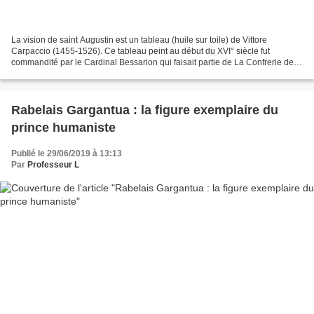
La vision de saint Augustin est un tableau (huile sur toile) de Vittore
Carpaccio (1455-1526). Ce tableau peint au début du XVI° siècle fut
commandité par le Cardinal Bessarion qui faisait partie de La Confrerie de
Saint-Georges des Esclavons. Ce texte...
Rabelais Gargantua : la figure exemplaire du
prince humaniste
Publié le 29/06/2019 à 13:13
Par
Professeur L