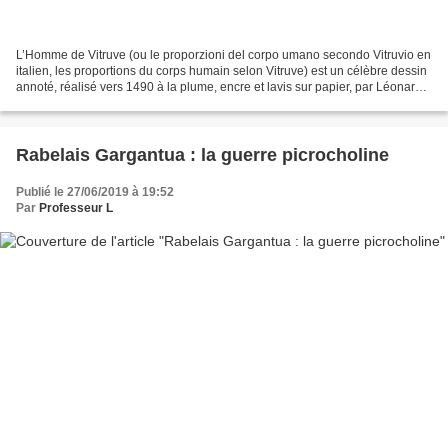
L’Homme de Vitruve (ou le proporzioni del corpo umano secondo Vitruvio en
italien, les proportions du corps humain selon Vitruve) est un célèbre dessin
annoté, réalisé vers 1490 à la plume, encre et lavis sur papier, par Léonard
de Vinci (1452-1519),...
Rabelais Gargantua : la guerre picrocholine
Publié le 27/06/2019 à 19:52
Par
Professeur L